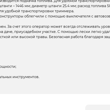
изводится подкачка топлива. Для удобной транспортировк
анги – 1446 мм; диаметр штанги 25.4 мм; расход топлива 
для удобной транспортировки триммера.
онструкторы облегчили с помощью выключателя с автовозв
ен. За счет этого оператор может всегда отслеживать уров
 даче, приусадебном участке. С помощью лески легко удаля
есткой или высокой травы. Безопасная работа благодаря з
мощности;
альных инструментов.