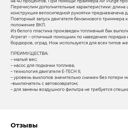
на 40 процентов. При помощи праймера Air Purge про
Перечислим дополнительные характеристики: длина шт
конструкция велосипедной рукоятки предназначена 
Повторный запуск двигателя бензинового триммера к
положение ВКЛ.
Из белого пластика произведен топливный бак выполн
Агрегат – отличный помощник по наведению порядка на
бордюров, оград. Нож используется для всех типов ж
ПРЕИМУЩЕСТВА:
– малый вес;
– насос для подкачки топлива;
– технология двигателя E-TECH II;
– уровень выхлопов значительно снижен без потери 
–выключатель с автовозвратом;
– для замены воздушного фильтра не требуется специ
Отзывы