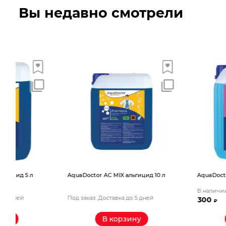
Вы недавно смотрели
AquaDoctor AС MIX альгицид 10 л
AquaDoctor AС альгицид
В наличии
Под заказ. Доставка до 5 дней
300
₽
В корзину
В корзин