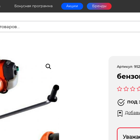
а
Бонусная программа
Акции
Бренды
в
Артикул:
952
бензо
Оценка
0
ПОД 
из
5
Добави
Уважа