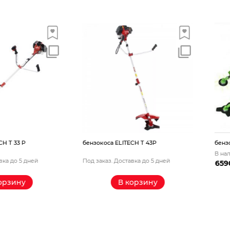
 Р
бензокоса ELITECH Т 43Р
бензокоса P
В наличии
5 дней
Под заказ. Доставка до 5 дней
6590
₽
у
В корзину