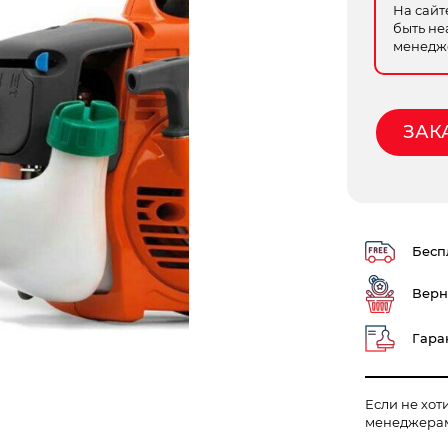
На сайт
быть не
менедже
ЗАК
Беспл
Верн
Гаран
Если не хот
менеджера