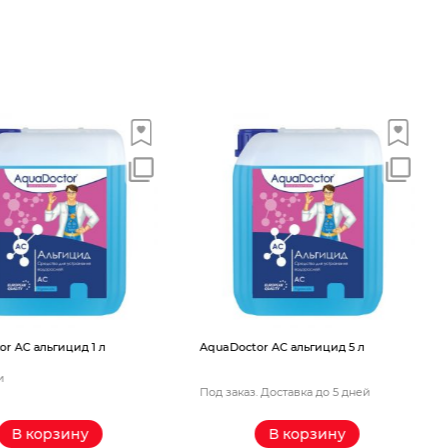
 1 л
AquaDoctor AС альгицид 5 л
AquaDoctor 
Под заказ. Доставка до 5 дней
Под заказ. Д
у
В корзину