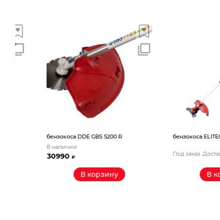
бензокоса DDE GBS 5200 R
бензокоса ELITECH Т 33
В наличии
Под заказ. Доставка до 
30990
₽
В корзину
В корзин