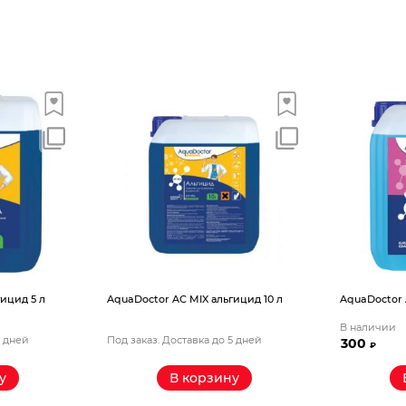
ицид 5 л
AquaDoctor AС MIX альгицид 10 л
AquaDoctor 
В наличии
5 дней
Под заказ. Доставка до 5 дней
300
₽
у
В корзину