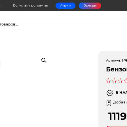
а
Бонусная программа
Акции
Бренды
в
Артикул:
SP
Бензо
Оценка
0
В НА
из
5
Добави
111