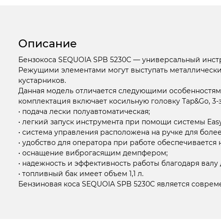
Описание
Бензокоса SEQUOIA SPB 5230C — универсальный инструм
Режущими элементами могут выступать металлический
кустарников.
Данная модель отличается следующими особенностям
комплектация включает косильную головку Tap&Go, 3-
• подача лески полуавтоматическая;
• легкий запуск инструмента при помощи системы Easy 
• система управления расположена на ручке для боле
• удобство для оператора при работе обеспечиваетс
• оснащение виброгасящим демпфером;
• надежность и эффективность работы благодаря валу
• топливный бак имеет объем 1,1 л.
Бензиновая коса SEQUOIA SPB 5230C является соврем