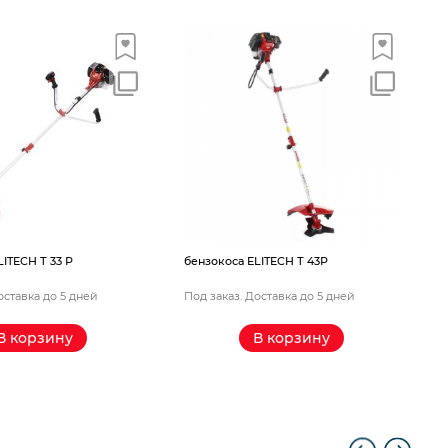
б
ITECH Т 33 Р
бензокоса ELITECH Т 43Р
В
оставка до 5 дней
Под заказ. Доставка до 5 дней
В корзину
В корзину