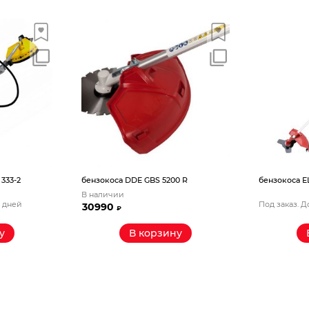
333-2
бензокоса DDE GBS 5200 R
бензокоса EL
В наличии
5 дней
Под заказ. Д
30990
₽
у
В корзину