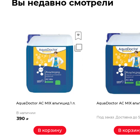
Вы недавно смотрели
AquaDoctor AС MIX альгицид 1 л.
AquaDoctor AС MIX альг
В наличии
Под заказ. Доставка до 
390
₽
В корзину
В корзин