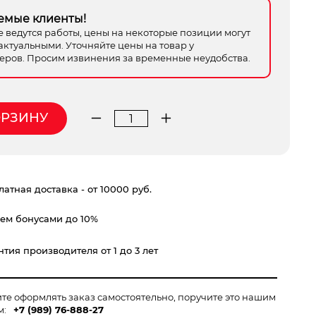
емые клиенты!
е ведутся работы, цены на некоторые позиции могут
актуальными. Уточняйте цены на товар у
ров. Просим извинения за временные неудобства.
ОРЗИНУ
Количество
товара
Бензокоса
SEQUOIA
атная доставка - от 10000 руб.
SPB
5230C
ем бонусами до 10%
тия производителя от 1 до 3 лет
ите оформлять заказ самостоятельно, поручите это нашим
м:
+7 (989) 76-888-27