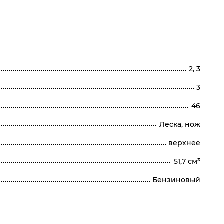
2, 3
3
46
Леска, нож
верхнее
51,7 см³
Бензиновый