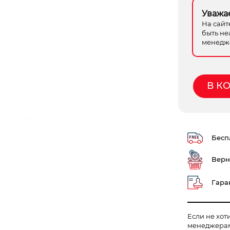
Уважа
На сайт
быть не
менедже
В К
Беспл
Верн
Гаран
Если не хот
менеджера