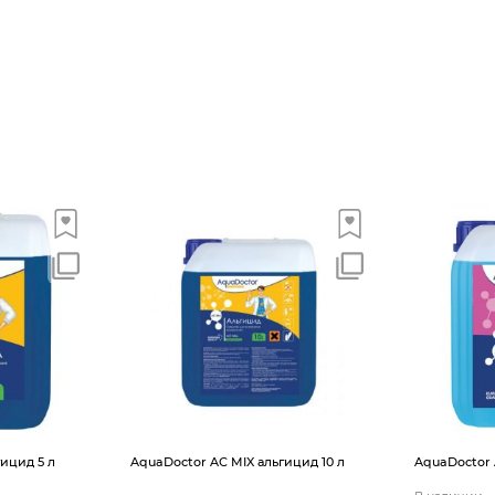
ицид 5 л
AquaDoctor AС MIX альгицид 10 л
AquaDoctor 