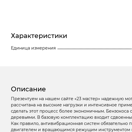
Станки
Строительное оборудование
Электроинструмент
Характеристики
Электрохозтовары
Единица измерения
Описание
Презентуем на нашем сайте «23 мастер» надежную мот
рассчитана на высокие нагрузки и интенсивное прим
сделать этот процесс более экономичным. Бензокоса
деревьями. В базовую комплектацию входит сдвоенный
Как правило, антивибрационная систем обязательно 
двигателем и вращающимся режущим инструментом га