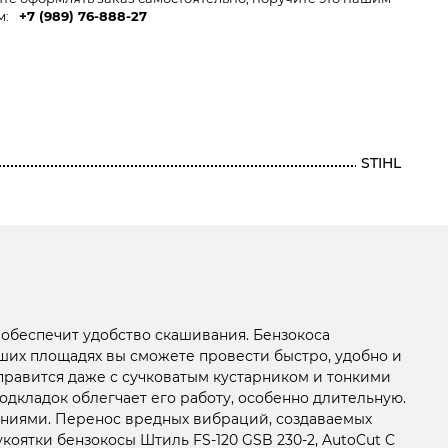
м:
+7 (989) 76-888-27
27-
2
STIHL
 обеспечит удобство скашивания. Бензокоса
ших площадях вы сможете провести быстро, удобно и
равится даже с сучковатым кустарником и тонкими
дкладок облегчает его работу, особенно длительную.
дениями. Перенос вредных вибраций, создаваемых
тки бензокосы Штиль FS-120 GSB 230-2, AutoCut C