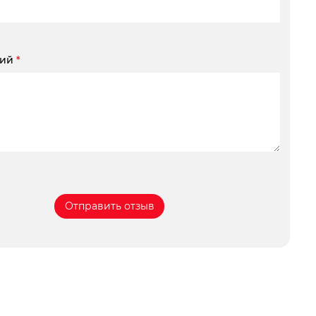
рий
*