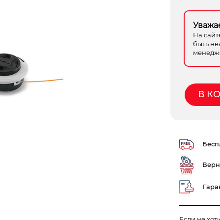
Уважа
На сайт
быть не
менедже
В К
Беспл
Верн
Гаран
Если не хот