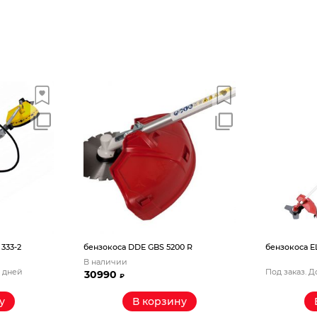
333-2
бензокоса DDE GBS 5200 R
бензокоса EL
В наличии
5 дней
Под заказ. Д
30990
₽
у
В корзину