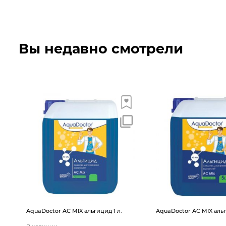
Вы недавно смотрели
AquaDoctor AС MIX альгицид 1 л.
AquaDoctor AС MIX альг