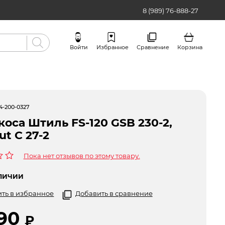
8 (989) 76-888-27
Войти
Избранное
Сравнение
Корзина
Бренды
4-200-0327
коса Штиль FS-120 GSB 230-2,
ut C 27-2
Пока нет отзывов по этому товару.
ЛИЧИИ
ть в избранное
Добавить в сравнение
990
₽