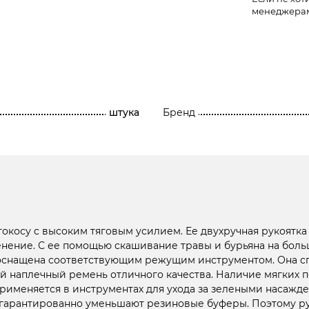
менеджера
штука
Бренд
окосу с высоким тяговым усилием. Ее двухручная рукоятка
енение. С ее помощью скашивание травы и бурьяна на боль
 оснащена соответствующим режущим инструментом. Она сп
 наплечный ремень отличного качества. Наличие мягких по
применяется в инструментах для ухода за зелеными насаж
рантированно уменьшают резиновые буферы. Поэтому рукоя