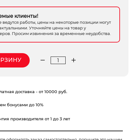
емые клиенты!
е ведутся работы, цены на некоторые позиции могут
актуальными. Уточняйте цены на товар у
ров. Просим извинения за временные неудобства.
ОРЗИНУ
Количество
товара
бензокоса
Штиль
атная доставка - от 10000 руб.
FS-
120
ем бонусами до 10%
GSB
230-
тия производителя от 1 до 3 лет
2,
AutoCut
C
ите оформлять заказ самостоятельно, поручите это нашим