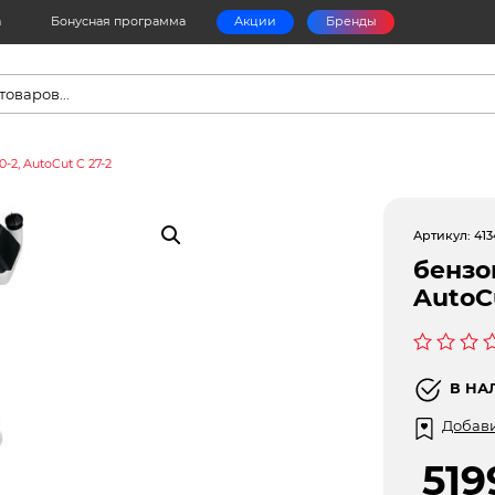
а
Бонусная программа
Акции
Бренды
в
-2, AutoCut C 27-2
Артикул:
413
бензо
AutoC
Оценка
0
В НА
из
5
Добави
51