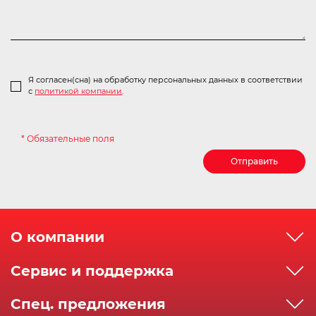
Я согласен(сна) на обработку персональных данных в соответствии
с
политикой компании
.
* Обязательные поля
Отправить
О компании
О компании
Сервис и поддержка
Реквизиты
Как сделать заказ
Спец. предложения
Сервисный центр