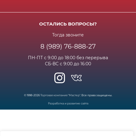
Способы оплаты
Акции и спец.предложения
Контактная информация
Доставка
Бонусная программа
Сертификаты
Возрат и гарантия
ОСТАЛИСЬ ВОПРОСЫ?
Новости
Вакансии
Личный кабинет
Статьи
Тогда звоните
8 (989) 76-888-27
Часто задаваемые вопросы
ПН-ПТ с 9:00 до 18:00 без перерыва
СБ-ВС с 9:00 до 16:00
© 1998-2026
Торговая компания "Мастер"
. Все права защищены.
Разработка и развитие сайта