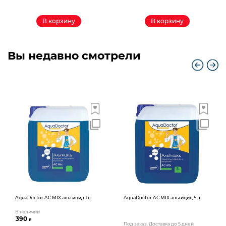
В корзину
В корзину
Вы недавно смотрели
AquaDoctor AС MIX альгицид 1 л.
AquaDoctor AС MIX альгицид 5 л
В наличии
390
₽
Под заказ. Доставка до 5 дней