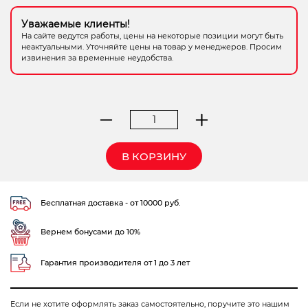
Электрохозтовары
Уважаемые клиенты!
На сайте ведутся работы, цены на некоторые позиции могут быть
неактуальными. Уточняйте цены на товар у менеджеров. Просим
извинения за временные неудобства.
Количество
товара
фрезер
В КОРЗИНУ
STANLEY
STRR
1200-
Бесплатная доставка - от 10000 руб.
B9
Вернем бонусами до 10%
Гарантия производителя от 1 до 3 лет
Если не хотите оформлять заказ самостоятельно, поручите это нашим