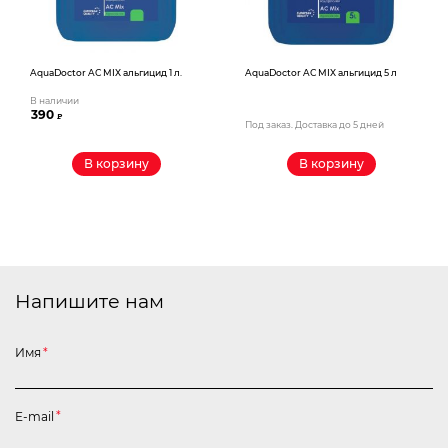
AquaDoctor AС MIX альгицид 1 л.
AquaDoctor AС MIX альгицид 5 л
В наличии
390
₽
Под заказ. Доставка до 5 дней
В корзину
В корзину
Напишите нам
Имя
*
E-mail
*