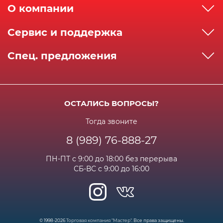
О компании
О компании
Сервис и поддержка
Реквизиты
Как сделать заказ
Спец. предложения
Сервисный центр
Способы оплаты
Акции и спец.предложения
Контактная информация
Доставка
Бонусная программа
Сертификаты
Возрат и гарантия
ОСТАЛИСЬ ВОПРОСЫ?
Новости
Вакансии
Личный кабинет
Статьи
Тогда звоните
8 (989) 76-888-27
Часто задаваемые вопросы
ПН-ПТ с 9:00 до 18:00 без перерыва
СБ-ВС с 9:00 до 16:00
© 1998-2026
Торговая компания "Мастер"
. Все права защищены.