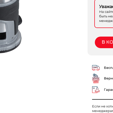
Уважа
На сайт
быть не
менедже
В К
Беспл
Верн
Гаран
Если не хот
менеджера