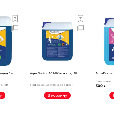
ицид 5 л
AquaDoctor AС MIX альгицид 10 л
AquaDoctor 
В наличии
5 дней
Под заказ. Доставка до 5 дней
300
₽
у
В корзину