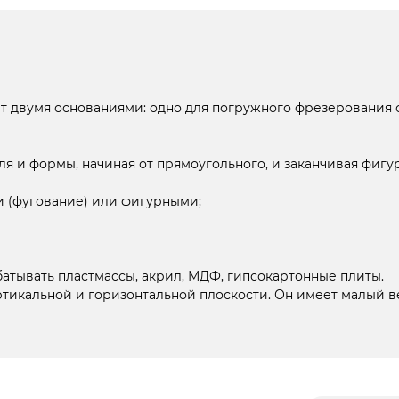
 двумя основаниями: одно для погружного фрезерования с
я и формы, начиная от прямоугольного, и заканчивая фигу
и (фугование) или фигурными;
тывать пластмассы, акрил, МДФ, гипсокартонные плиты.
ртикальной и горизонтальной плоскости. Он имеет малый в