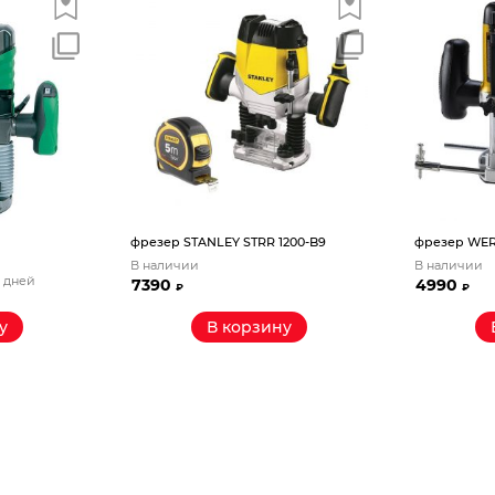
фрезер STANLEY STRR 1200-B9
фрезер WER
В наличии
В наличии
5 дней
7390
4990
₽
₽
у
В корзину