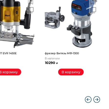
T EVR 1450E
фрезер Витязь МФ-1300
В наличии
В
10290
₽
В корзину
В корзину