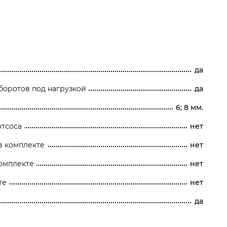
да
боротов под нагрузкой
да
6; 8 мм.
отсоса
нет
в комплекте
нет
омплекте
нет
те
нет
да