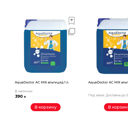
AquaDoctor AС MIX альгицид 1 л.
AquaDoctor AС MIX альг
В наличии
Под заказ. Доставка до 
390
₽
В корзину
В корзин