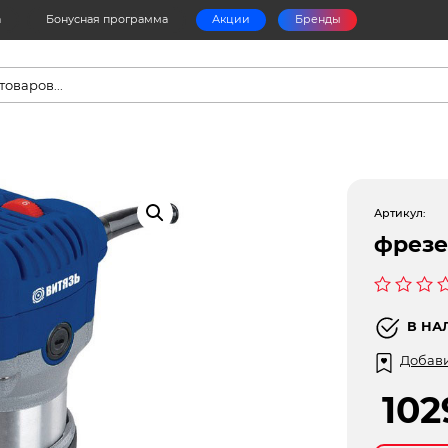
а
Бонусная программа
Акции
Бренды
в
Артикул:
фрезе
Оценка
0
В НА
из
5
Добави
10