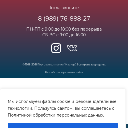
Вакансии
Личный кабинет
Статьи
Тогда звоните
8 (989) 76-888-27
Часто задаваемые вопросы
ПН-ПТ с 9:00 до 18:00 без перерыва
СБ-ВС с 9:00 до 16:00
© 1998-2026
Торговая компания "Мастер"
. Все права защищены.
Разработка и развитие сайта
Мы используем файлы cookie и рекомендательные
технологии. Пользуясь сайтом, вы соглашаетесь с
Политикой обработки персональных данных.