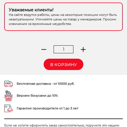
Электрохозтовары
Уважаемые клиенты!
На сайте ведутся работы, цены на некоторые позиции могут быть
неактуальными. Уточняйте цены на товар у менеджеров. Просим
извинения за временные неудобства.
Количество
товара
Децис
В КОРЗИНУ
Профи
ВДГ
1г
Бесплатная доставка - от 10000 руб.
Вернем бонусами до 10%
Гарантия производителя от 1 до 3 лет
Если не хотите оформлять заказ самостоятельно, поручите это нашим