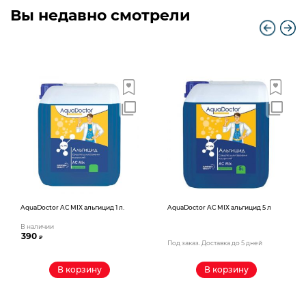
Вы недавно смотрели
AquaDoctor AС MIX альгицид 1 л.
AquaDoctor AС MIX альгицид 5 л
В наличии
390
₽
Под заказ. Доставка до 5 дней
В корзину
В корзину