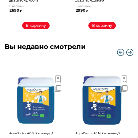
др.ELITECH Д 400РЭ
др.ELITECH Д 550РЭ
В наличии
В наличии
2690
2990
₽
₽
В корзину
В корзину
Вы недавно смотрели
AquaDoctor AС MIX альгицид 1 л.
AquaDoctor AС MIX альгицид 5 л