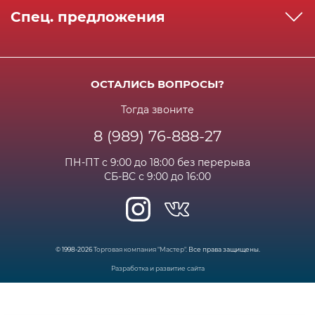
Как сделать заказ
Спец. предложения
Сервисный центр
Способы оплаты
Акции и спец.предложения
Контактная информация
Доставка
Бонусная программа
Сертификаты
Возрат и гарантия
ОСТАЛИСЬ ВОПРОСЫ?
Новости
Вакансии
Личный кабинет
Статьи
Тогда звоните
8 (989) 76-888-27
Часто задаваемые вопросы
ПН-ПТ с 9:00 до 18:00 без перерыва
СБ-ВС с 9:00 до 16:00
© 1998-2026
Торговая компания "Мастер"
. Все права защищены.
Разработка и развитие сайта