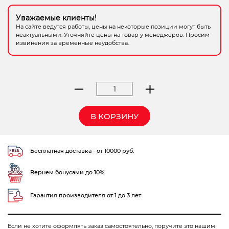
Электрохозтовары
Уважаемые клиенты!
На сайте ведутся работы, цены на некоторые позиции могут быть
неактуальными. Уточняйте цены на товар у менеджеров. Просим
извинения за временные неудобства.
Количество
товара
др.ELITECH
В КОРЗИНУ
ДУ
650РЭК
Бесплатная доставка - от 10000 руб.
Вернем бонусами до 10%
Гарантия производителя от 1 до 3 лет
Если не хотите оформлять заказ самостоятельно, поручите это нашим