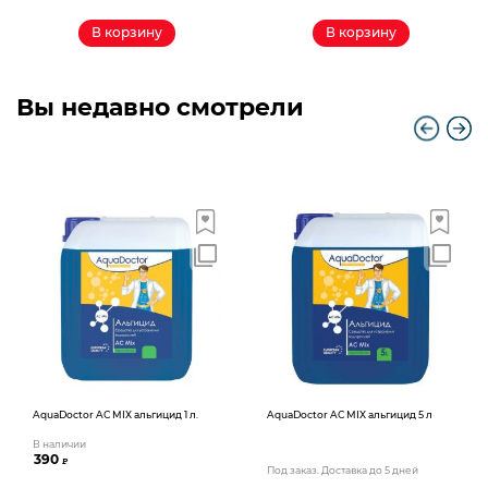
В корзину
В корзину
Вы недавно смотрели
AquaDoctor AС MIX альгицид 1 л.
AquaDoctor AС MIX альгицид 5 л
В наличии
390
₽
Под заказ. Доставка до 5 дней