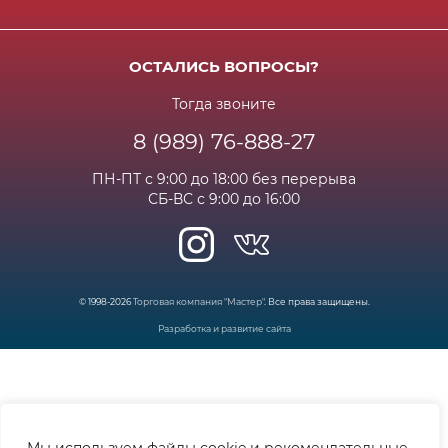
Акции и спец.предложения
Контактная информация
Доставка
Бонусная программа
Сертификаты
Возрат и гарантия
ОСТАЛИСЬ ВОПРОСЫ?
Новости
Вакансии
Личный кабинет
Статьи
Тогда звоните
8 (989) 76-888-27
Часто задаваемые вопросы
ПН-ПТ с 9:00 до 18:00 без перерыва
СБ-ВС с 9:00 до 16:00
© 1998-2026
Торговая компания "Мастер"
. Все права защищены.
Разработка и развитие сайта