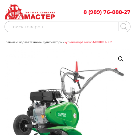
Skip
to
8 (989) 76-888-27
content
Поиск
товаров
Главная
•
Садовая техника
•
Культиваторы
•
культиватор Caiman МОККО 40С2
Акции
Бренды
Бассейны
Водоснабжение
Измерительное оборудование
Инструмент ручной
Клининговое оборудование
Компрессорное оборудование