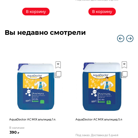
В корзину
В корзину
Вы недавно смотрели
AquaDoctor AС MIX альгицид 1 л.
AquaDoctor AС MIX альгицид 5 л
В наличии
390
₽
Под заказ. Доставка до 5 дней