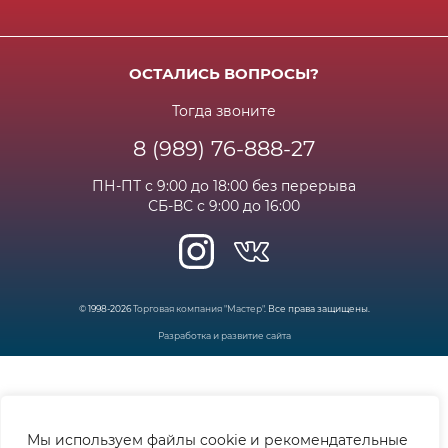
Акции и спец.предложения
Контактная информация
Доставка
Бонусная программа
Сертификаты
Возрат и гарантия
ОСТАЛИСЬ ВОПРОСЫ?
Новости
Вакансии
Личный кабинет
Статьи
Тогда звоните
8 (989) 76-888-27
Часто задаваемые вопросы
ПН-ПТ с 9:00 до 18:00 без перерыва
СБ-ВС с 9:00 до 16:00
© 1998-2026
Торговая компания "Мастер"
. Все права защищены.
Разработка и развитие сайта
Мы используем файлы cookie и рекомендательные