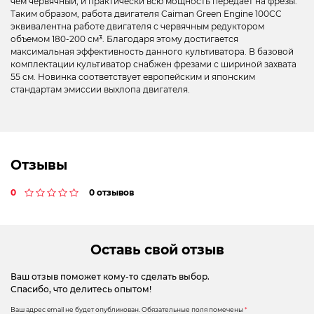
чем червячный, и практически всю мощность передает на фрезы.
Таким образом, работа двигателя Caiman Green Engine 100CC
эквивалентна работе двигателя с червячным редуктором
объемом 180-200 см³. Благодаря этому достигается
максимальная эффективность данного культиватора. В базовой
комплектации культиватор снабжен фрезами с шириной захвата
55 см. Новинка соответствует европейским и японским
стандартам эмиссии выхлопа двигателя.
Отзывы
0
0 отзывов
Оставь свой отзыв
Ваш отзыв поможет кому-то сделать выбор.
Спасибо, что делитесь опытом!
Ваш адрес email не будет опубликован.
Обязательные поля помечены
*