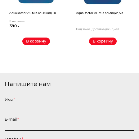
AquaDoctor AС MIX альгицид 1 л.
AquaDoctor AС MIX альгицид 5 л
В наличии
390
₽
Под заказ. Доставка до 5 дней
В корзину
В корзину
Напишите нам
Имя
*
E-mail
*