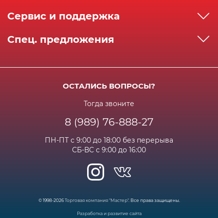
О компании
Сервис и поддержка
Реквизиты
Как сделать заказ
Спец. предложения
Сервисный центр
Способы оплаты
Акции и спец.предложения
Контактная информация
Доставка
Бонусная программа
Сертификаты
Возрат и гарантия
ОСТАЛИСЬ ВОПРОСЫ?
Новости
Вакансии
Личный кабинет
Статьи
Тогда звоните
8 (989) 76-888-27
Часто задаваемые вопросы
ПН-ПТ с 9:00 до 18:00 без перерыва
СБ-ВС с 9:00 до 16:00
© 1998-2026
Торговая компания "Мастер"
. Все права защищены.
Разработка и развитие сайта