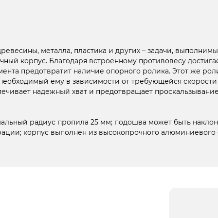
ревесины, металла, пластика и других – задачи, выполним
ный корпус. Благодаря встроенному противовесу достигае
нта предотвратит наличие опорного ролика. Этот же роли
необходимый ему в зависимости от требующейся скорости п
спечивает надежный хват и предотвращает проскальзывание
льный радиус пропила 25 мм; подошва может быть наклонен
рации; корпус выполнен из высокопрочного алюминиевого 