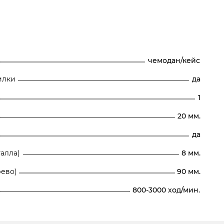
чемодан/кейс
илки
да
1
20 мм.
да
алла)
8 мм.
рево)
90 мм.
800-3000 ход/мин.