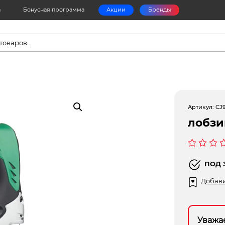
а
Бонусная программа
Акции
Бренды
в
Артикул:
CJ
лобзи
Оценка
0
ПОД 
из
5
Добави
Уважа