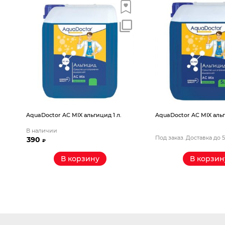
AquaDoctor AС MIX альгицид 1 л.
AquaDoctor AС MIX альг
В наличии
Под заказ. Доставка до 
390
₽
В корзину
В корзин