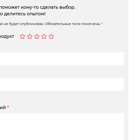
поможет кому-то сделать выбор.
то делитесь опытом!
l не будет опубликован.
Обязательные поля помечены
*
родукт
рий
*