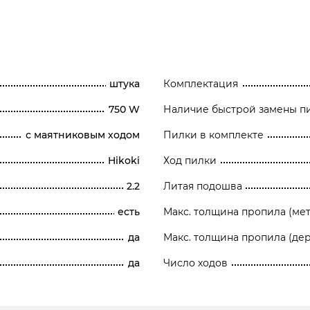
штука
Комплектация
750 W
Наличие быстрой замены п
с маятниковым ходом
Пилки в комплекте
Hikoki
Ход пилки
2.2
Литая подошва
есть
Макс. толщина пропила (мет
да
Макс. толщина пропила (де
да
Число ходов