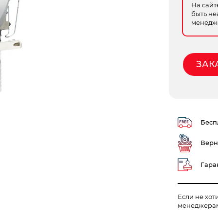
На сайт
быть не
менедже
ЗАК
Беспл
Верн
Гаран
Если не хот
менеджера