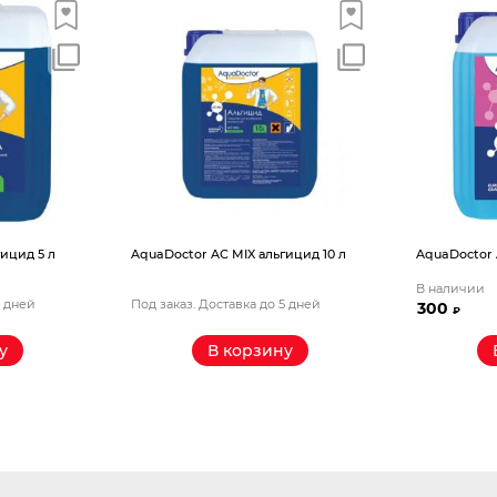
ицид 5 л
AquaDoctor AС MIX альгицид 10 л
AquaDoctor 
В наличии
5 дней
Под заказ. Доставка до 5 дней
300
₽
у
В корзину