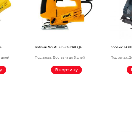
E
лобзик WERT EJS 0910PLQE
лобзик БОШ 
5 дней
Под заказ. Доставка до 5 дней
Под заказ. Д
у
В корзину