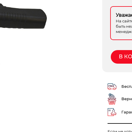
Уважа
На сайт
быть не
менедже
В К
Беспл
Верн
Гаран
Если не хот