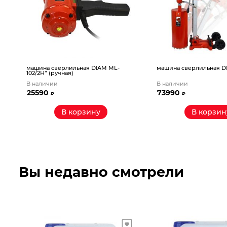
ML-
машина сверлильная DIAM ML-200A
рейсмус Корвет-2
В наличии
Под заказ. Достав
73990
₽
В корзину
В ко
Вы недавно смотрели