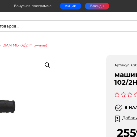
а
Бонусная программа
Акции
Бренды
в
 DIAM ML-102/2Н” (ручная)
Артикул:
62
машин
102/2Н
Оценка
0
В НА
из
5
Добави
25