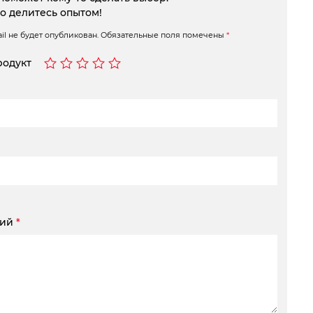
то делитесь опытом!
l не будет опубликован.
Обязательные поля помечены
*
родукт
рий
*