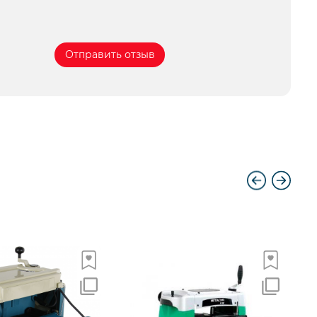
станок дер/об. БЕЛМАШ MOGILEV
2,4