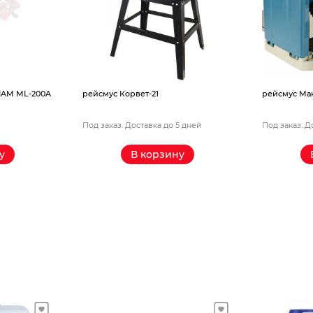
1
рейсмус Макита 2012NB
рейсму
ка до 5 дней
Под заказ. Доставка до 5 дней
Под за
рзину
В корзину