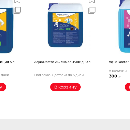
AС MIX альгицид 10 л
AquaDoctor AС альгицид 1 л
В наличии
Доставка до 5 дней
300
₽
В корзину
В корзину