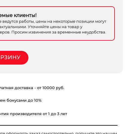
емые клиенты!
е ведутся работы, цены на некоторые позиции могут
актуальными. Уточняйте цены на товар у
ров. Просим извинения за временные неудобства.
ОРЗИНУ
атная доставка - от 10000 руб.
ем бонусами до 10%
тия производителя от 1 до 3 лет
ите оформлять заказ самостоятельно, поручите это нашим