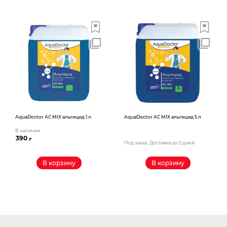
AquaDoctor AС MIX альгицид 1 л.
AquaDoctor AС MIX альгицид 5 л
В наличии
390
₽
Под заказ. Доставка до 5 дней
В корзину
В корзину