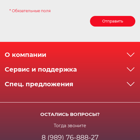
* Обязательные поля
Отправить
О компании
О компании
Сервис и поддержка
Реквизиты
Как сделать заказ
Спец. предложения
Сервисный центр
Способы оплаты
Акции и спец.предложения
Контактная информация
Доставка
Бонусная программа
Сертификаты
Возрат и гарантия
ОСТАЛИСЬ ВОПРОСЫ?
Новости
Вакансии
Личный кабинет
Статьи
Тогда звоните
8 (989) 76-888-27
Часто задаваемые вопросы