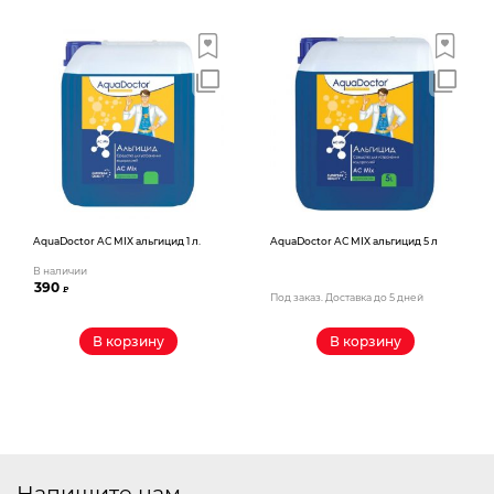
AquaDoctor AС MIX альгицид 1 л.
AquaDoctor AС MIX альгицид 5 л
В наличии
390
₽
Под заказ. Доставка до 5 дней
В корзину
В корзину
Напишите нам