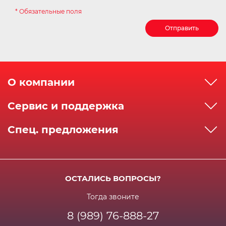
* Обязательные поля
Отправить
О компании
О компании
Сервис и поддержка
Реквизиты
Как сделать заказ
Спец. предложения
Сервисный центр
Способы оплаты
Акции и спец.предложения
Контактная информация
Доставка
Бонусная программа
Сертификаты
Возрат и гарантия
ОСТАЛИСЬ ВОПРОСЫ?
Новости
Вакансии
Личный кабинет
Статьи
Тогда звоните
8 (989) 76-888-27
Часто задаваемые вопросы