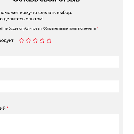
поможет кому-то сделать выбор.
то делитесь опытом!
l не будет опубликован.
Обязательные поля помечены
*
родукт
рий
*