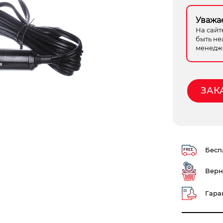
Уважа
На сайт
быть не
менедже
ЗАК
Беспл
Верн
Гаран