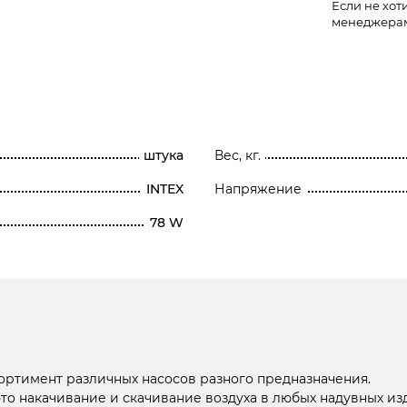
Если не хот
менеджера
штука
Вес, кг.
INTEX
Напряжение
78 W
ортимент различных насосов разного предназначения.
это накачивание и скачивание воздуха в любых надувных из