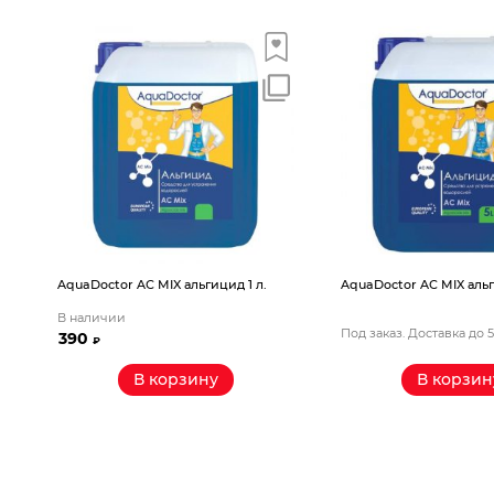
AquaDoctor AС MIX альгицид 1 л.
AquaDoctor AС MIX альг
В наличии
Под заказ. Доставка до 
390
₽
В корзину
В корзин