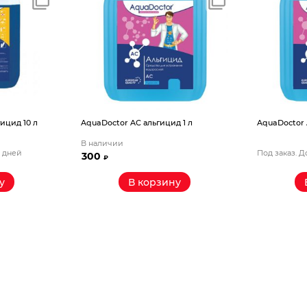
ицид 10 л
AquaDoctor AС альгицид 1 л
AquaDoctor 
В наличии
5 дней
Под заказ. Д
300
₽
у
В корзину