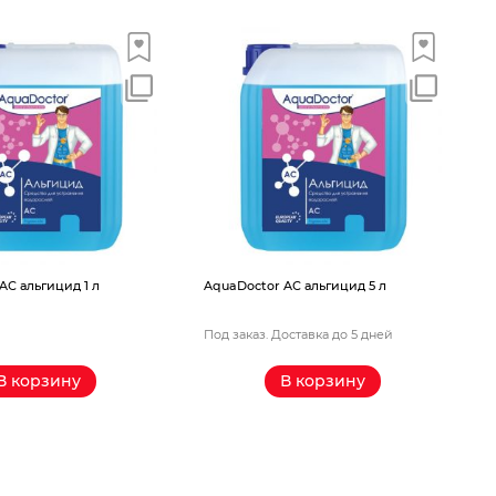
A
AС альгицид 1 л
AquaDoctor AС альгицид 5 л
Под заказ. Доставка до 5 дней
П
В корзину
В корзину