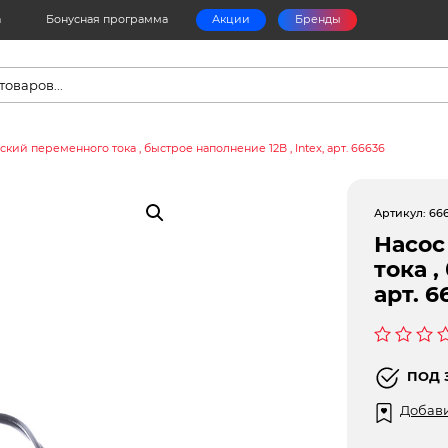
а
Бонусная программа
Акции
Бренды
в
кий переменного тока , быстрое наполнение 12В , Intex, арт. 66636
Артикул:
66
Насос
тока ,
арт. 6
Оценка
0
ПОД 
из
5
Добави