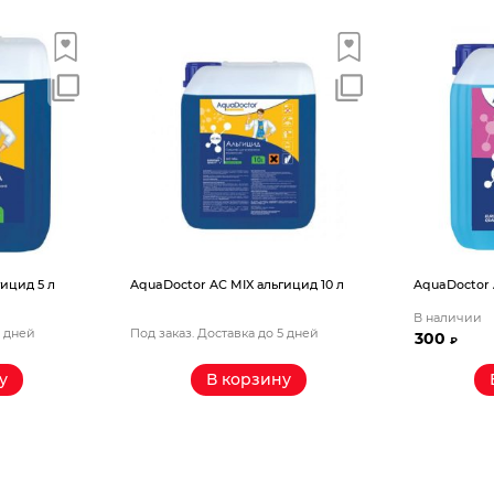
ицид 5 л
AquaDoctor AС MIX альгицид 10 л
AquaDoctor 
В наличии
5 дней
Под заказ. Доставка до 5 дней
300
₽
у
В корзину