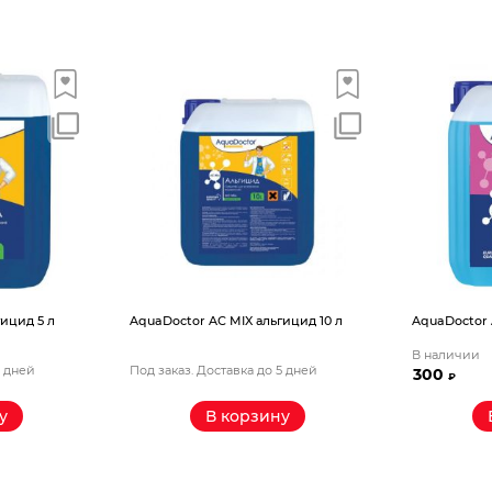
ицид 5 л
AquaDoctor AС MIX альгицид 10 л
AquaDoctor 
В наличии
5 дней
Под заказ. Доставка до 5 дней
300
₽
у
В корзину