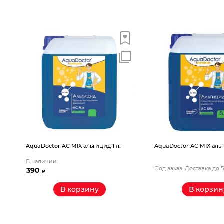
AquaDoctor AС MIX альгицид 1 л.
AquaDoctor AС MIX альг
В наличии
Под заказ. Доставка до 
390
₽
В корзину
В корзин