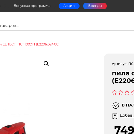
а
Бонусная программа
Акции
Бренды
в
я ELITECH ПС 1100ЭП (E2206.024.00)
Артикул:
ПС
пила 
(E2206
Оценка
0
В НА
из
5
Добави
74