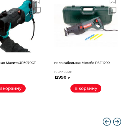
п
(
ная Макита JR3070CT
пила сабельная Метабо PSE 1200
В наличии
В
12990
₽
В корзину
В корзину