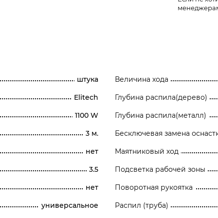
менеджера
штука
Величина хода
Elitech
Глубина распила(дерево)
1100 W
Глубина распила(металл)
3 м.
Бесключевая замена оснаст
нет
Маятниковый ход
3.5
Подсветка рабочей зоны
нет
Поворотная рукоятка
универсальное
Распил (труба)