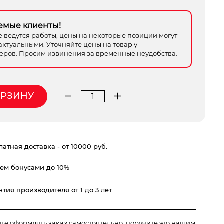
емые клиенты!
е ведутся работы, цены на некоторые позиции могут
актуальными. Уточняйте цены на товар у
ров. Просим извинения за временные неудобства.
ОРЗИНУ
Количество
товара
пила
сабельная
атная доставка - от 10000 руб.
ELITECH
ПС
ем бонусами до 10%
1100ЭП
(E2206.024.00)
тия производителя от 1 до 3 лет
ите оформлять заказ самостоятельно, поручите это нашим