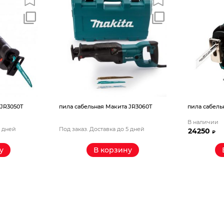
 JR3050T
пила сабельная Макита JR3060T
пила сабель
В наличии
5 дней
Под заказ. Доставка до 5 дней
24250
₽
у
В корзину