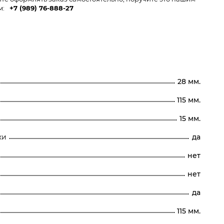
м:
+7 (989) 76-888-27
28 мм.
115 мм.
15 мм.
ки
да
нет
нет
да
115 мм.