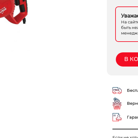
Уважа
На сайт
быть не
менедже
В К
Беспл
Верн
Гаран
Если не хот