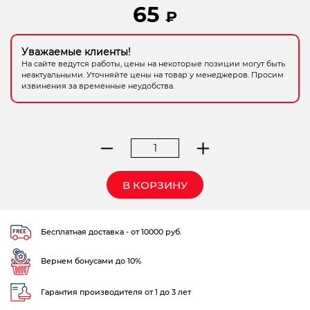
65
₽
Электрохозтовары
Уважаемые клиенты!
На сайте ведутся работы, цены на некоторые позиции могут быть
неактуальными. Уточняйте цены на товар у менеджеров. Просим
извинения за временные неудобства.
Количество
товара
Ракурс
В КОРЗИНУ
4мл.
(от
болезней
Бесплатная доставка - от 10000 руб.
хвойных)
Август
Вернем бонусами до 10%
Гарантия производителя от 1 до 3 лет