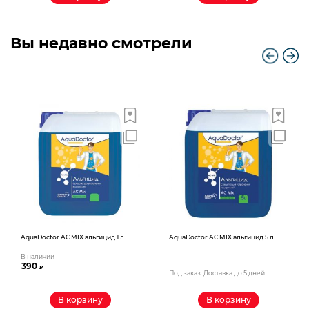
Вы недавно смотрели
AquaDoctor AС MIX альгицид 1 л.
AquaDoctor AС MIX альгицид 5 л
В наличии
390
₽
Под заказ. Доставка до 5 дней
В корзину
В корзину