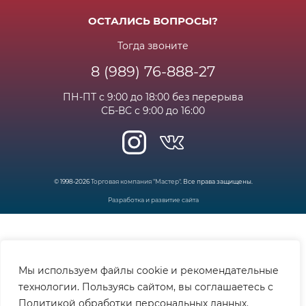
Бонусная программа
Сертификаты
Возрат и гарантия
ОСТАЛИСЬ ВОПРОСЫ?
Новости
Вакансии
Личный кабинет
Статьи
Тогда звоните
8 (989) 76-888-27
Часто задаваемые вопросы
ПН-ПТ с 9:00 до 18:00 без перерыва
СБ-ВС с 9:00 до 16:00
© 1998-2026
Торговая компания "Мастер"
. Все права защищены.
Разработка и развитие сайта
Мы используем файлы cookie и рекомендательные
технологии. Пользуясь сайтом, вы соглашаетесь с
Политикой обработки персональных данных.