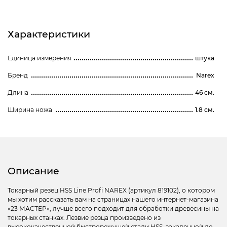
Характеристики
Единица измерения
штука
Бренд
Narex
Длина
46 см.
Ширина ножа
1.8 см.
Описание
Токарный резец HSS Line Profi NAREX (артикул 819102), о котором
мы хотим рассказать вам на страницах нашего интернет-магазина
«23 МАСТЕР», лучше всего подходит для обработки древесины на
токарных станках. Лезвие резца произведено из
высококачественной быстрорежущей стали HSS, закаленной до