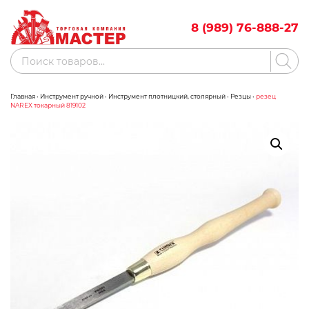
Skip
to
8 (989) 76-888-27
content
Поиск
товаров
Главная
•
Инструмент ручной
•
Инструмент плотницкий, столярный
•
Резцы
•
резец
Акции
Бренды
NAREX токарный 819102
Бассейны
Водоснабжение
Измерительное оборудование
Инструмент ручной
Клининговое оборудование
Компрессорное оборудование