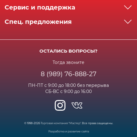
О компании
Сервис и поддержка
Реквизиты
Как сделать заказ
Спец. предложения
Сервисный центр
Способы оплаты
Акции и спец.предложения
Контактная информация
Доставка
Бонусная программа
Сертификаты
Возрат и гарантия
ОСТАЛИСЬ ВОПРОСЫ?
Новости
Вакансии
Личный кабинет
Статьи
Тогда звоните
8 (989) 76-888-27
Часто задаваемые вопросы
ПН-ПТ с 9:00 до 18:00 без перерыва
СБ-ВС с 9:00 до 16:00
© 1998-2026
Торговая компания "Мастер"
. Все права защищены.
Разработка и развитие сайта