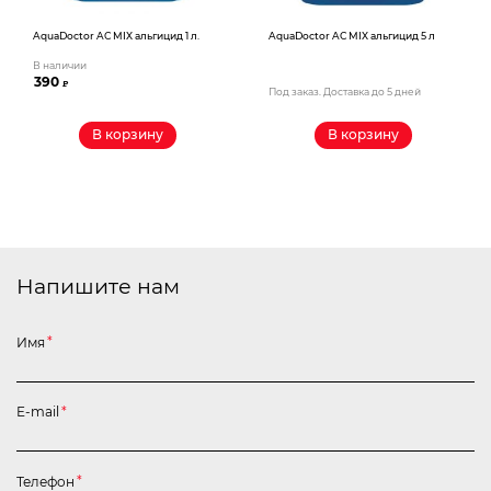
AquaDoctor AС MIX альгицид 1 л.
AquaDoctor AС MIX альгицид 5 л
В наличии
390
₽
Под заказ. Доставка до 5 дней
В корзину
В корзину
Напишите нам
Имя
*
E-mail
*
Телефон
*