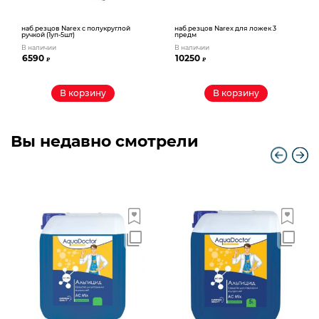
наб.резцов Narex c полукруглой
наб.резцов Narex для ложек 3
ручкой (1уп-5шт)
предм
В наличии
В наличии
6590
10250
₽
₽
В корзину
В корзину
Вы недавно смотрели