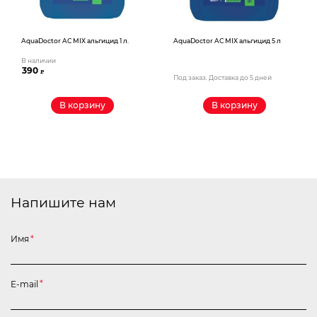
AquaDoctor AС MIX альгицид 1 л.
AquaDoctor AС MIX альгицид 5 л
В наличии
390
₽
Под заказ. Доставка до 5 дней
В корзину
В корзину
Напишите нам
Имя
*
E-mail
*