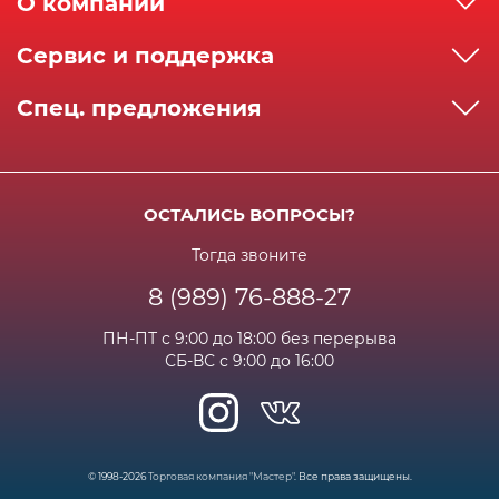
О компании
О компании
Сервис и поддержка
Реквизиты
Как сделать заказ
Спец. предложения
Сервисный центр
Способы оплаты
Акции и спец.предложения
Контактная информация
Доставка
Бонусная программа
Сертификаты
Возрат и гарантия
ОСТАЛИСЬ ВОПРОСЫ?
Новости
Вакансии
Личный кабинет
Статьи
Тогда звоните
8 (989) 76-888-27
Часто задаваемые вопросы
ПН-ПТ с 9:00 до 18:00 без перерыва
СБ-ВС с 9:00 до 16:00
© 1998-2026
Торговая компания "Мастер"
. Все права защищены.