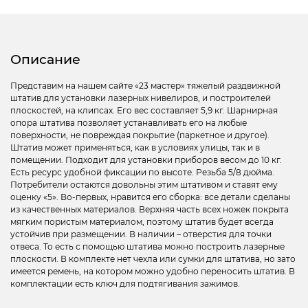
Описание
Представим на нашем сайте «23 мастер» тяжелый раздвижной
штатив для установки лазерных нивелиров, и построителей
плоскостей, на клипсах. Его вес составляет 5,9 кг. Шарнирная
опора штатива позволяет устанавливать его на любые
поверхности, не повреждая покрытие (паркетное и другое).
Штатив может применяться, как в условиях улицы, так и в
помещении. Подходит для установки приборов весом до 10 кг.
Есть ресурс удобной фиксации по высоте. Резьба 5/8 дюйма.
Потребители остаются довольны этим штативом и ставят ему
оценку «5». Во-первых, нравится его сборка: все детали сделаны
из качественных материалов. Верхняя часть всех ножек покрыта
мягким пористым материалом, поэтому штатив будет всегда
устойчив при размещении. В наличии – отверстия для точки
отвеса. То есть с помощью штатива можно построить лазерные
плоскости. В комплекте нет чехла или сумки для штатива, но зато
имеется ремень, на котором можно удобно переносить штатив. В
комплектации есть ключ для подтягивания зажимов.