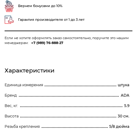
6300/3м
Вернем бонусами до 10%
Гарантия производителя от 1 до 3 лет
Если не хотите оформлять заказ самостоятельно, поручите это нашим
менеджерам:
+7 (989) 76-888-27
Характеристики
Единица измерения
штука
Бренд
ADA
Вес, кг.
5.9
Высота
30 см.
Резьба крепления
5/8 дюйма