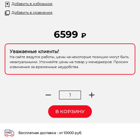
Добавить в избранное
Добавить в сравнение
6599
₽
Уважаемые клиенты!
На сайте ведутся работы, цены на некоторые позиции могут быть
неактуальными. Уточняйте цены на товар у менеджеров. Просим
извинения за временные неудобства.
Количество
товара
штатив
В КОРЗИНУ
элевационный
ADA
Elevation
Бесплатная доставка - от 10000 руб.
63