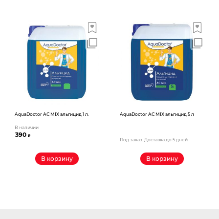
AquaDoctor AС MIX альгицид 1 л.
AquaDoctor AС MIX альгицид 5 л
В наличии
390
₽
Под заказ. Доставка до 5 дней
В корзину
В корзину