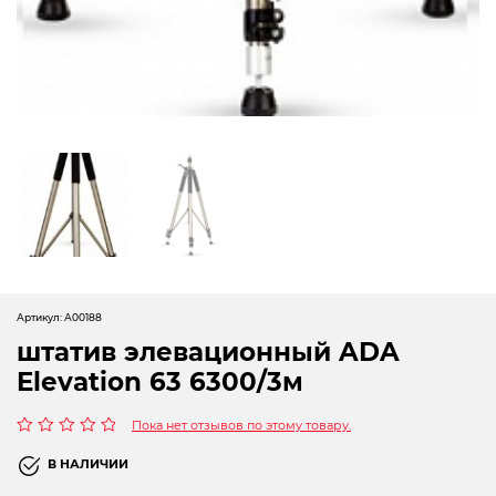
Электрохозтовары
Артикул:
А00188
штатив элевационный ADA
Elevation 63 6300/3м
Пока нет отзывов по этому товару.
Оценка
0
В НАЛИЧИИ
из
5