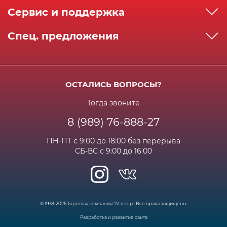
О компании
Сервис и поддержка
Реквизиты
Как сделать заказ
Спец. предложения
Сервисный центр
Способы оплаты
Акции и спец.предложения
Контактная информация
Доставка
Бонусная программа
Сертификаты
Возрат и гарантия
ОСТАЛИСЬ ВОПРОСЫ?
Новости
Вакансии
Личный кабинет
Статьи
Тогда звоните
8 (989) 76-888-27
Часто задаваемые вопросы
ПН-ПТ с 9:00 до 18:00 без перерыва
СБ-ВС с 9:00 до 16:00
© 1998-2026
Торговая компания "Мастер"
. Все права защищены.
Разработка и развитие сайта