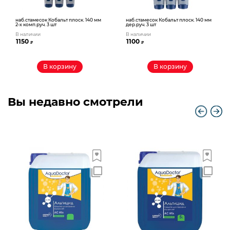
наб.стамесок Кобальт плоск. 140 мм
наб.стамесок Кобальт плоск. 140 мм
2-х комп.руч. 3 шт
дер.руч. 3 шт
В наличии
В наличии
1150
1100
₽
₽
В корзину
В корзину
Вы недавно смотрели