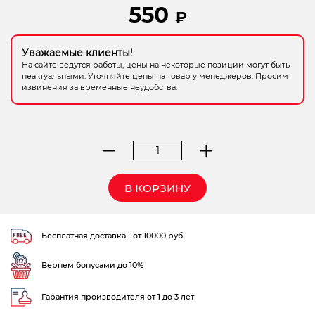
550
₽
Электрохозтовары
Уважаемые клиенты!
На сайте ведутся работы, цены на некоторые позиции могут быть
неактуальными. Уточняйте цены на товар у менеджеров. Просим
извинения за временные неудобства.
Количество
товара
стамеска
В КОРЗИНУ
КОБАЛЬТ
плоская
50
Бесплатная доставка - от 10000 руб.
х
140
Вернем бонусами до 10%
мм,
CR-
V,
Гарантия производителя от 1 до 3 лет
дер.