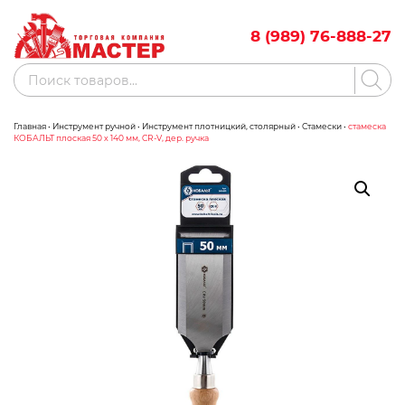
Skip
to
8 (989) 76-888-27
content
Поиск
товаров
Главная
•
Инструмент ручной
•
Инструмент плотницкий, столярный
•
Стамески
•
стамеска
Акции
Бренды
КОБАЛЬТ плоская 50 х 140 мм, CR-V, дер. ручка
Бассейны
Водоснабжение
Измерительное оборудование
Инструмент ручной
Клининговое оборудование
Компрессорное оборудование