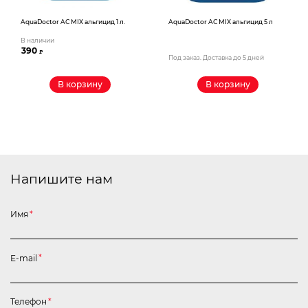
AquaDoctor AС MIX альгицид 1 л.
AquaDoctor AС MIX альгицид 5 л
В наличии
390
₽
Под заказ. Доставка до 5 дней
В корзину
В корзину
Напишите нам
Имя
*
E-mail
*
Телефон
*