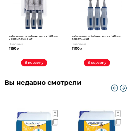
наб.стамесок Кобальт плоск. 140 мм
наб.стамесок Кобальт плоск. 140 мм
2-х комп.руч. 3 шт
дер.руч. 3 шт
В наличии
В наличии
1150
1100
₽
₽
В корзину
В корзину
Вы недавно смотрели