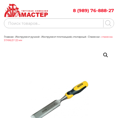
Skip
to
8 (989) 76-888-27
content
Поиск
товаров
Главная
•
Инструмент ручной
•
Инструмент плотницкий, столярный
•
Стамески
•
стамеска
Акции
Бренды
STANLEY 22 мм
Бассейны
Водоснабжение
Измерительное оборудование
Инструмент ручной
Клининговое оборудование
Компрессорное оборудование