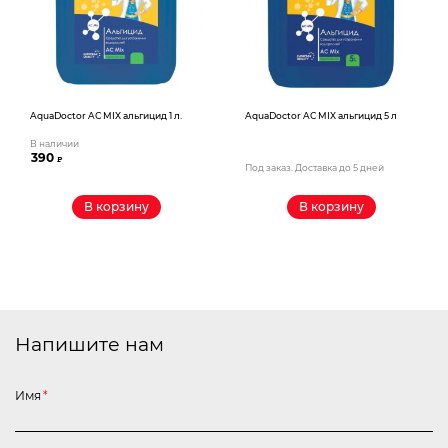
AquaDoctor AС MIX альгицид 1 л.
AquaDoctor AС MIX альгицид 5 л
В наличии
390
₽
Под заказ. Доставка до 5 дней
В корзину
В корзину
Напишите нам
Имя
*