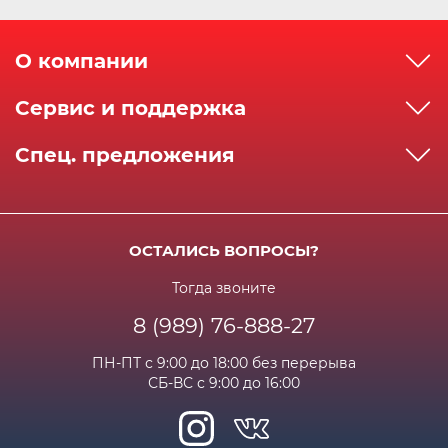
О компании
О компании
Сервис и поддержка
Реквизиты
Как сделать заказ
Спец. предложения
Сервисный центр
Способы оплаты
Акции и спец.предложения
Контактная информация
Доставка
Бонусная программа
Сертификаты
Возрат и гарантия
ОСТАЛИСЬ ВОПРОСЫ?
Новости
Вакансии
Личный кабинет
Статьи
Тогда звоните
8 (989) 76-888-27
Часто задаваемые вопросы
ПН-ПТ с 9:00 до 18:00 без перерыва
СБ-ВС с 9:00 до 16:00