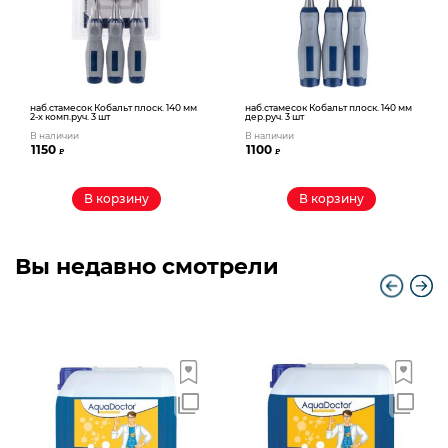
наб.стамесок Кобальт плоск. 140 мм
наб.стамесок Кобальт плоск. 140 мм
2-х комп.руч. 3 шт
дер.руч. 3 шт
В наличии
В наличии
1150
1100
₽
₽
В корзину
В корзину
Вы недавно смотрели