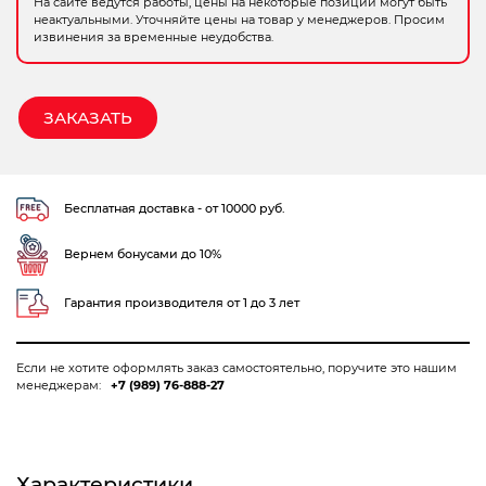
На сайте ведутся работы, цены на некоторые позиции могут быть
неактуальными. Уточняйте цены на товар у менеджеров. Просим
Электрохозтовары
извинения за временные неудобства.
ЗАКАЗАТЬ
Бесплатная доставка - от 10000 руб.
Вернем бонусами до 10%
Гарантия производителя от 1 до 3 лет
Если не хотите оформлять заказ самостоятельно, поручите это нашим
менеджерам:
+7 (989) 76-888-27
Характеристики