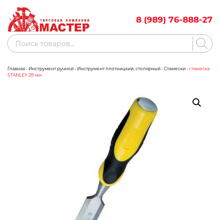
Skip
to
8 (989) 76-888-27
content
Поиск
товаров
Главная
•
Инструмент ручной
•
Инструмент плотницкий, столярный
•
Стамески
•
стамеска
Акции
Бренды
STANLEY 28 мм
Бассейны
Водоснабжение
Измерительное оборудование
Инструмент ручной
Клининговое оборудование
Компрессорное оборудование