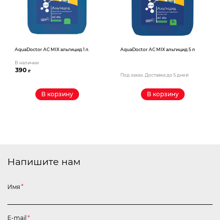
AquaDoctor AС MIX альгицид 1 л.
AquaDoctor AС MIX альгицид 5 л
В наличии
390
₽
Под заказ. Доставка до 5 дней
В корзину
В корзину
Напишите нам
Имя
*
E-mail
*