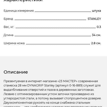
Единица измерения
штука
Бренд
STANLEY
Вес, кг.
0.3
Длина
34 см.
Ширина ножа
2.8 см.
Описание
Презентуемая в интернет-магазине «23 МАСТЕР» современная
стамеска 28 мм DYNAGRIP Stanley (артикул 0-16-889) служит для
выдалбливания отверстий и пазов в деревянных заготовках.
Лезвие с оптимизированным углом заточки произведено из
углеродистой стали, а потому вызывает стопроцентное доверие.
Двухкомпонентная рукоять на конце снабжена стальным
колпачком — это необходимое условие для проведения ударных