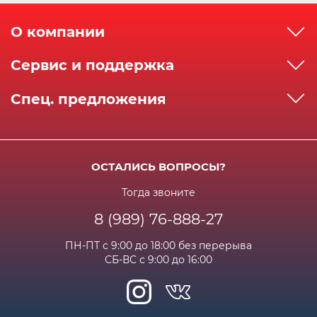
О компании
О компании
Сервис и поддержка
Реквизиты
Как сделать заказ
Спец. предложения
Сервисный центр
Способы оплаты
Акции и спец.предложения
Контактная информация
Доставка
Бонусная программа
Сертификаты
Возрат и гарантия
ОСТАЛИСЬ ВОПРОСЫ?
Новости
Вакансии
Личный кабинет
Статьи
Тогда звоните
8 (989) 76-888-27
Часто задаваемые вопросы
ПН-ПТ с 9:00 до 18:00 без перерыва
СБ-ВС с 9:00 до 16:00