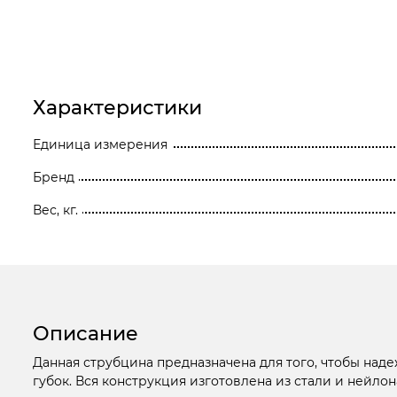
Станки
Строительное оборудование
Электроинструмент
Характеристики
Электрохозтовары
Единица измерения
Бренд
Вес, кг.
Описание
Данная струбцина предназначена для того, чтобы над
губок. Вся конструкция изготовлена из стали и нейло