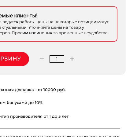
емые клиенты!
е ведутся работы, цены на некоторые позиции могут
актуальными. Уточняйте цены на товар у
ров. Просим извинения за временные неудобства.
ОРЗИНУ
Количество
товара
струбцина
STANLEY
атная доставка - от 10000 руб.
FATMAX
L
ем бонусами до 10%
триггерная
600
тия производителя от 1 до 3 лет
мм
ите оформлять заказ самостоятельно, поручите это нашим