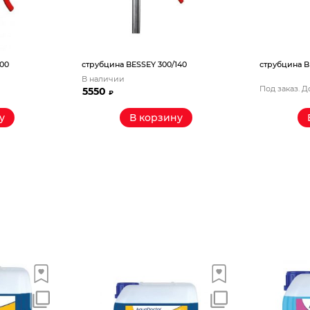
100
струбцина BESSEY 300/140
струбцина B
В наличии
Под заказ. Д
5550
₽
у
В корзину