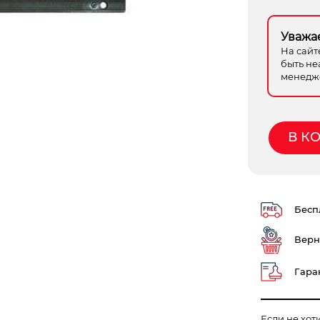
Уважа
На сайт
быть не
менедже
В К
Беспл
Верн
Гаран
Если не хот