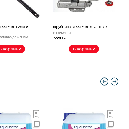
ESSEY BE-EZS15-8
струбцина BESSEY BE-STC-HH70
В наличии
В
оставка до 5 дней
5550
₽
В корзину
В корзину
A