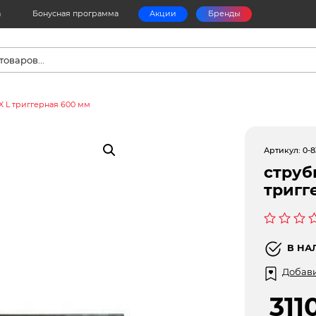
а
Бонусная программа
Акции
Бренды
в
 L триггерная 600 мм
Артикул:
0-8
струб
тригг
Оценка
0
В НА
из
5
Добави
311