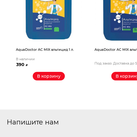
AquaDoctor AС MIX альгицид 1 л.
AquaDoctor AС MIX альг
В наличии
Под заказ. Доставка до 
390
₽
В корзину
В корзин
Напишите нам