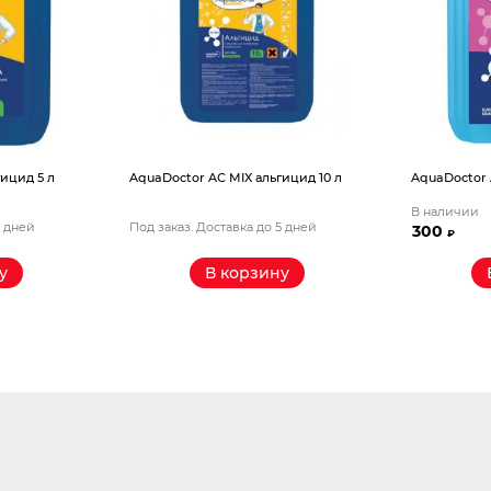
ицид 5 л
AquaDoctor AС MIX альгицид 10 л
AquaDoctor 
В наличии
5 дней
Под заказ. Доставка до 5 дней
300
₽
у
В корзину