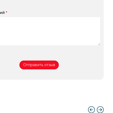
рий
*