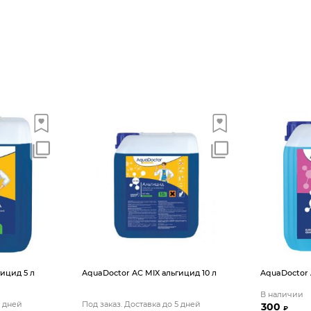
ицид 5 л
AquaDoctor AС MIX альгицид 10 л
AquaDoctor 
В наличии
5 дней
Под заказ. Доставка до 5 дней
300
₽