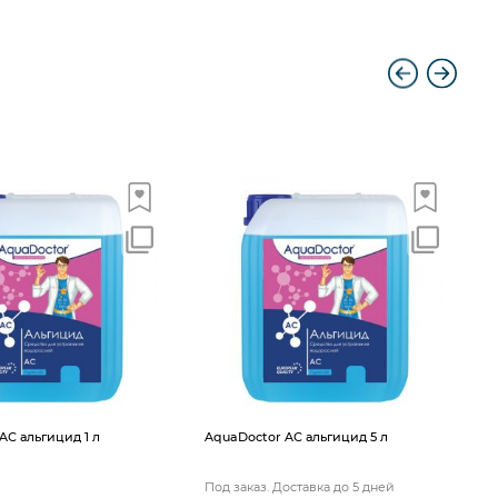
A
AС альгицид 1 л
AquaDoctor AС альгицид 5 л
Под заказ. Доставка до 5 дней
П