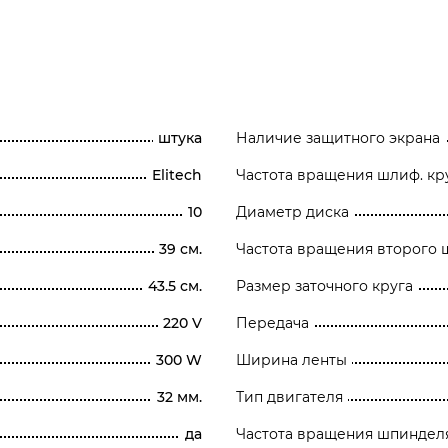
штука
Наличие защитного экрана
Elitech
Частота вращения шлиф. кр
10
Диаметр диска
39 см.
Частота вращения второго 
43.5 см.
Размер заточного круга
220 V
Передача
300 W
Ширина ленты
32 мм.
Тип двигателя
да
Частота вращения шпиндел