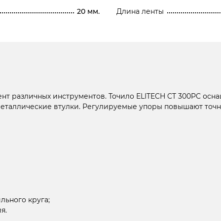
20 мм.
Длина ленты
ент различных инструментов. Точило ELITECH CT 300PC ос
еталлические втулки. Регулируемые упоры повышают точно
льного круга;
я.