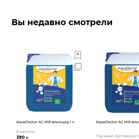
Вы недавно смотрели
AquaDoctor AС MIX альгицид 1 л.
AquaDoctor AС MIX альг
В наличии
Под заказ. Доставка до 
390
₽