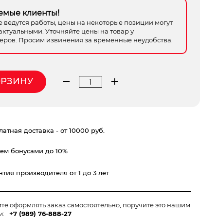
емые клиенты!
е ведутся работы, цены на некоторые позиции могут
актуальными. Уточняйте цены на товар у
ров. Просим извинения за временные неудобства.
ОРЗИНУ
Количество
товара
точило
ELITECH
атная доставка - от 10000 руб.
СТ
3015СЛ
ем бонусами до 10%
тия производителя от 1 до 3 лет
ите оформлять заказ самостоятельно, поручите это нашим
м:
+7 (989) 76-888-27