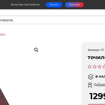
а
Бонусная программа
Акции
Бренды
в
15СЛ
Артикул:
СТ
точил
Оценка
0
В НА
из
5
Добави
12