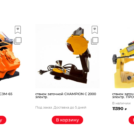
 СЗМ-65
станок заточной CHAMPION C 2000
станок зато
электр.
электр. ПР
В наличии
Под заказ. Доставка до 5 дней
11390
₽
у
В корзину