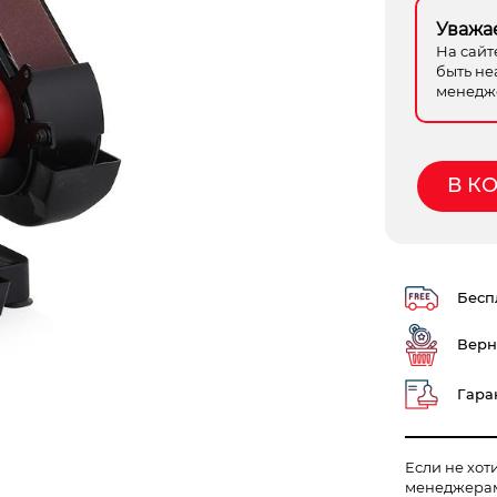
Уважа
На сайт
быть не
менедже
В К
Беспл
Верн
Гаран
Если не хот
менеджера