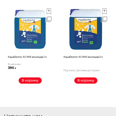
AquaDoctor AС MIX альгицид 1 л.
AquaDoctor AС MIX альгицид 5 л
В наличии
390
₽
Под заказ. Доставка до 5 дней
В корзину
В корзину