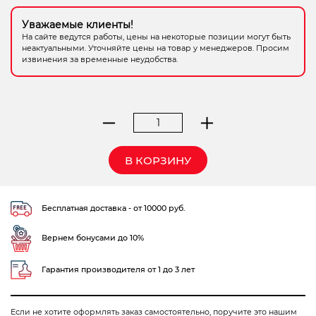
Электрохозтовары
Уважаемые клиенты!
На сайте ведутся работы, цены на некоторые позиции могут быть
неактуальными. Уточняйте цены на товар у менеджеров. Просим
извинения за временные неудобства.
Количество
товара
точило
В КОРЗИНУ
Вихрь
ТС-150
Бесплатная доставка - от 10000 руб.
Вернем бонусами до 10%
Гарантия производителя от 1 до 3 лет
Если не хотите оформлять заказ самостоятельно, поручите это нашим