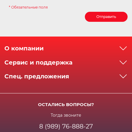
* Обязательные поля
Отправить
О компании
О компании
Сервис и поддержка
Реквизиты
Как сделать заказ
Спец. предложения
Сервисный центр
Способы оплаты
Акции и спец.предложения
Контактная информация
Доставка
Бонусная программа
Сертификаты
Возрат и гарантия
ОСТАЛИСЬ ВОПРОСЫ?
Новости
Вакансии
Личный кабинет
Статьи
Тогда звоните
8 (989) 76-888-27
Часто задаваемые вопросы