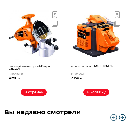
станок д/заточки цепей Вихрь
станок заточ.эл. ВИХРЬ СЗМ-65
СЗЦ-200
В наличии
В наличии
4750
3150
₽
₽
В корзину
В корзину
Вы недавно смотрели