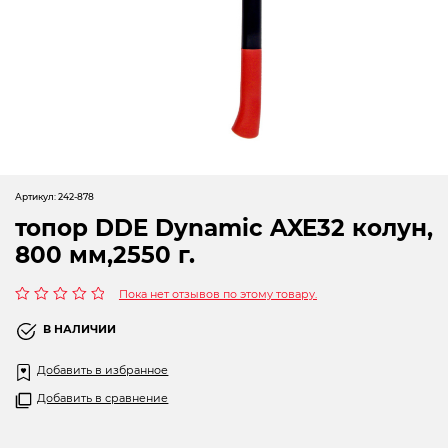
Новогодние товары
Отопление и климат
Подарочные сертификаты
Расходные материалы и оснастка
Сад-огород
Артикул:
242-878
Садовая техника
топор DDE Dynamic AXE32 колун,
800 мм,2550 г.
Сварочное оборудование
Пока нет отзывов по этому товару.
Спецодежда
Оценка
0
В НАЛИЧИИ
Станки
из
5
Добавить в избранное
Строительное оборудование
Добавить в сравнение
Электроинструмент