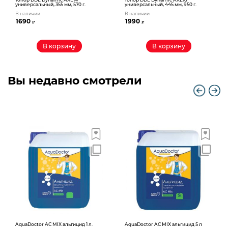
универсальный, 355 мм, 570 г.
универсальный, 445 мм, 950 г.
В наличии
В наличии
1690
1990
₽
₽
В корзину
В корзину
Вы недавно смотрели
AquaDoctor AС MIX альгицид 1 л.
AquaDoctor AС MIX альгицид 5 л