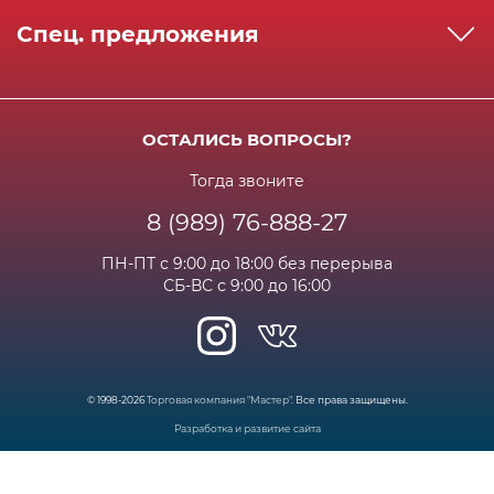
Реквизиты
Как сделать заказ
Спец. предложения
Сервисный центр
Способы оплаты
Акции и спец.предложения
Контактная информация
Доставка
Бонусная программа
Сертификаты
Возрат и гарантия
ОСТАЛИСЬ ВОПРОСЫ?
Новости
Вакансии
Личный кабинет
Статьи
Тогда звоните
8 (989) 76-888-27
Часто задаваемые вопросы
ПН-ПТ с 9:00 до 18:00 без перерыва
СБ-ВС с 9:00 до 16:00
© 1998-2026
Торговая компания "Мастер"
. Все права защищены.
Разработка и развитие сайта