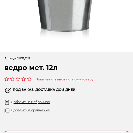
Новогодние товары
Отопление и климат
Подарочные сертификаты
Расходные материалы и оснастка
Сад-огород
Артикул:
21475/1212
Садовая техника
ведро мет. 12л
Сварочное оборудование
Пока нет отзывов по этому товару.
Оценка
Спецодежда
0
ПОД ЗАКАЗ. ДОСТАВКА ДО 5 ДНЕЙ
из
5
Станки
Добавить в избранное
Добавить в сравнение
Строительное оборудование
Электроинструмент