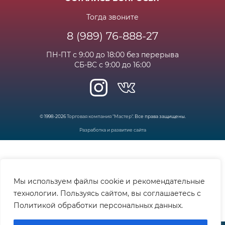
Новости
Вакансии
Личный кабинет
Статьи
Тогда звоните
8 (989) 76-888-27
Часто задаваемые вопросы
ПН-ПТ с 9:00 до 18:00 без перерыва
СБ-ВС с 9:00 до 16:00
© 1998-2026
Торговая компания "Мастер"
. Все права защищены.
Разработка и развитие сайта
Мы используем файлы cookie и рекомендательные
технологии. Пользуясь сайтом, вы соглашаетесь с
Политикой обработки персональных данных.