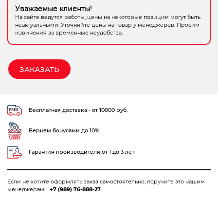
Уважаемые клиенты!
Электрохозтовары
На сайте ведутся работы, цены на некоторые позиции могут быть
неактуальными. Уточняйте цены на товар у менеджеров. Просим
извинения за временные неудобства.
ЗАКАЗАТЬ
Бесплатная доставка - от 10000 руб.
Вернем бонусами до 10%
Гарантия производителя от 1 до 3 лет
Если не хотите оформлять заказ самостоятельно, поручите это нашим
менеджерам:
+7 (989) 76-888-27