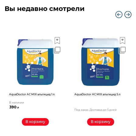
Вы недавно смотрели
AquaDoctor AС MIX альгицид 1 л.
AquaDoctor AС MIX альгицид 5 л
В наличии
390
₽
Под заказ. Доставка до 5 дней
В корзину
В корзину