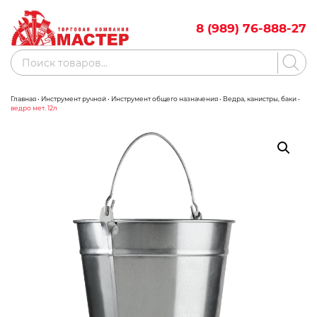
Skip
to
8 (989) 76-888-27
content
Поиск
товаров
Главная
•
Инструмент ручной
•
Инструмент общего назначения
•
Ведра, канистры, баки
•
Акции
Бренды
ведро мет. 12л
Бассейны
Водоснабжение
Измерительное оборудование
Инструмент ручной
Клининговое оборудование
Компрессорное оборудование