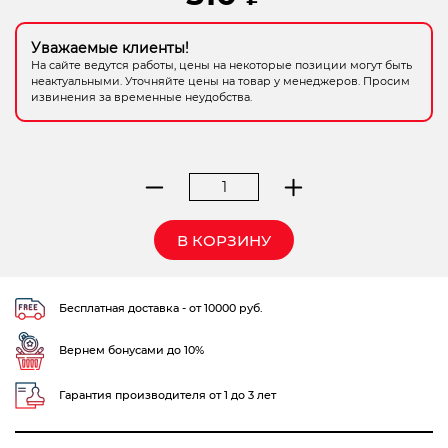
Электрохозтовары
Уважаемые клиенты!
На сайте ведутся работы, цены на некоторые позиции могут быть
неактуальными. Уточняйте цены на товар у менеджеров. Просим
извинения за временные неудобства.
Количество
товара
вилка
В КОРЗИНУ
садовая
Gardena
Бесплатная доставка - от 10000 руб.
Вернем бонусами до 10%
Гарантия производителя от 1 до 3 лет