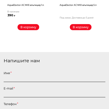
AquaDoctor AС MIX альгицид 1 л.
AquaDoctor AС MIX альгицид 5 л
В наличии
390
₽
Под заказ. Доставка до 5 дней
В корзину
В корзину
Напишите нам
Имя
*
E-mail
*
Телефон
*