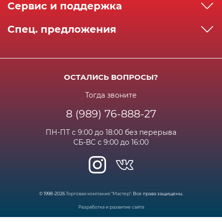
Сервис и поддержка
Реквизиты
Как сделать заказ
Спец. предложения
Сервисный центр
Способы оплаты
Акции и спец.предложения
Контактная информация
Доставка
Бонусная программа
Сертификаты
Возрат и гарантия
ОСТАЛИСЬ ВОПРОСЫ?
Новости
Вакансии
Личный кабинет
Статьи
Тогда звоните
8 (989) 76-888-27
Часто задаваемые вопросы
ПН-ПТ с 9:00 до 18:00 без перерыва
СБ-ВС с 9:00 до 16:00
© 1998-2026
Торговая компания "Мастер"
. Все права защищены.
Разработка и развитие сайта