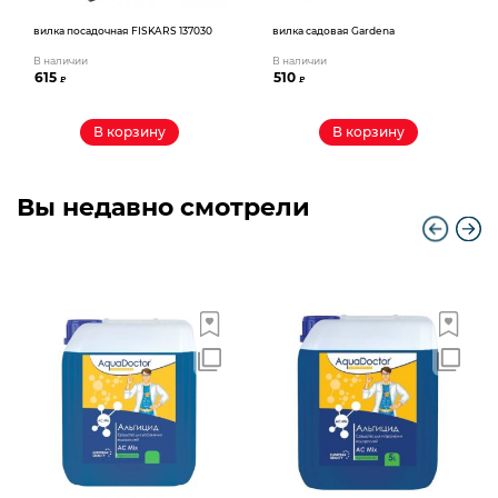
вилка посадочная FISKARS 137030
вилка садовая Gardena
В наличии
В наличии
615
510
₽
₽
В корзину
В корзину
Вы недавно смотрели