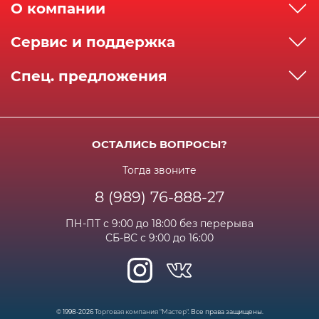
О компании
О компании
Сервис и поддержка
Реквизиты
Как сделать заказ
Спец. предложения
Сервисный центр
Способы оплаты
Акции и спец.предложения
Контактная информация
Доставка
Бонусная программа
Сертификаты
Возрат и гарантия
ОСТАЛИСЬ ВОПРОСЫ?
Новости
Вакансии
Личный кабинет
Статьи
Тогда звоните
8 (989) 76-888-27
Часто задаваемые вопросы
ПН-ПТ с 9:00 до 18:00 без перерыва
СБ-ВС с 9:00 до 16:00
© 1998-2026
Торговая компания "Мастер"
. Все права защищены.