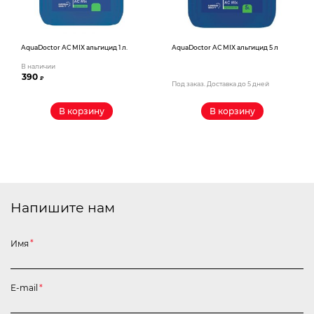
AquaDoctor AС MIX альгицид 1 л.
AquaDoctor AС MIX альгицид 5 л
В наличии
390
₽
Под заказ. Доставка до 5 дней
В корзину
В корзину
Напишите нам
Имя
*
E-mail
*