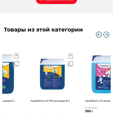
Товары из этой категории
AquaDoctor AС MIX альгицид 10 л
AquaDoctor AС альгицид 1 л
В наличии
300
₽