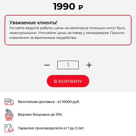
1990
₽
Электрохозтовары
Уважаемые клиенты!
На сайте ведутся работы, цены на некоторые позиции могут быть
неактуальными. Уточняйте цены на товар у менеджеров. Просим
извинения за временные неудобства.
Количество
товара
Запасной
В КОРЗИНУ
шланг
38
ммх3
Бесплатная доставка - от 10000 руб.
м,
Bestway,
Вернем бонусами до 10%
арт.
58368
Гарантия производителя от 1 до 3 лет