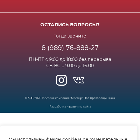
Способы оплаты
Акции и спец.предложения
Контактная информация
Доставка
Бонусная программа
Сертификаты
Возрат и гарантия
ОСТАЛИСЬ ВОПРОСЫ?
Новости
Вакансии
Личный кабинет
Статьи
Тогда звоните
8 (989) 76-888-27
Часто задаваемые вопросы
ПН-ПТ с 9:00 до 18:00 без перерыва
СБ-ВС с 9:00 до 16:00
© 1998-2026
Торговая компания "Мастер"
. Все права защищены.
Разработка и развитие сайта
Мы используем файлы cookie и рекомендательные