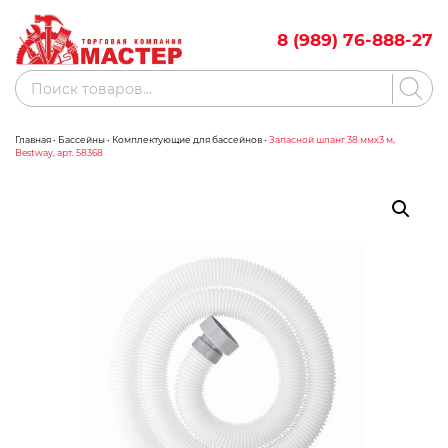
Skip
to
8 (989) 76-888-27
content
Поиск
товаров
Главная
•
Бассейны
•
Комплектующие для бассейнов
•
Запасной шланг 38 ммх3 м,
Акции
Бренды
Bestway, арт. 58368
Бассейны
Водоснабжение
Измерительное оборудование
Инструмент ручной
Клининговое оборудование
Компрессорное оборудование