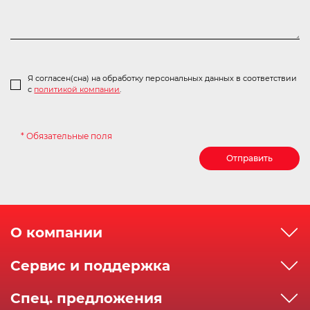
Я согласен(сна) на обработку персональных данных в соответствии
с
политикой компании
.
* Обязательные поля
Отправить
О компании
О компании
Сервис и поддержка
Реквизиты
Как сделать заказ
Спец. предложения
Сервисный центр