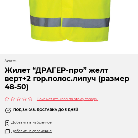
Новогодние товары
Отопление и климат
Подарочные сертификаты
Расходные материалы и оснастка
Сад-огород
Артикул:
Садовая техника
Жилет “ДРАГЕР-про” желт
верт+2 гор.полос.липуч (размер
Сварочное оборудование
48-50)
Спецодежда
Пока нет отзывов по этому товару.
Станки
Оценка
0
ПОД ЗАКАЗ. ДОСТАВКА ДО 5 ДНЕЙ
из
5
Строительное оборудование
Добавить в избранное
Электроинструмент
Добавить в сравнение