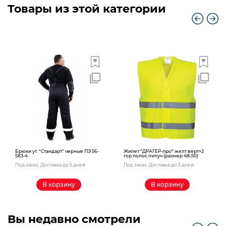
Товары из этой категории
Брюки ут. “Стандарт” черные ПЭ 56-
Жилет “ДРАГЕР-про” желт верт+2
583-4
гор.полос.липуч (размер 48-50)
Под заказ. Доставка до 5 дней
Под заказ. Доставка до 5 дней
В корзину
В корзину
Вы недавно смотрели