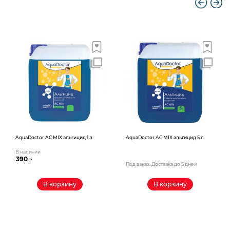
AquaDoctor AС MIX альгицид 1 л.
AquaDoctor AС MIX альгицид 5 л
В наличии
390
₽
Под заказ. Доставка до 5 дней
В корзину
В корзину