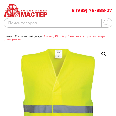
Skip
to
8 (989) 76-888-27
content
Поиск
товаров
Главная
•
Спецодежда
•
Одежда
•
Жилет “ДРАГЕР-про” желт верт+2 гор.полос.липуч
Акции
Бренды
(размер 48-50)
Бассейны
Водоснабжение
Измерительное оборудование
Инструмент ручной
Клининговое оборудование
Компрессорное оборудование