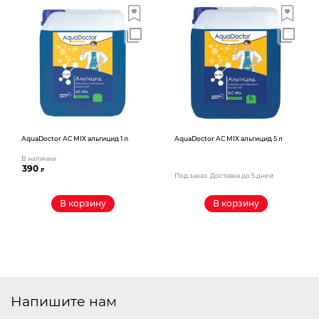
AquaDoctor AС MIX альгицид 1 л.
AquaDoctor AС MIX альгицид 5 л
В наличии
390
₽
Под заказ. Доставка до 5 дней
В корзину
В корзину
Напишите нам