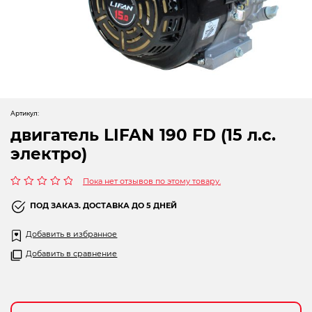
Новогодние товары
Отопление и климат
Подарочные сертификаты
Расходные материалы и оснастка
Артикул:
Сад-огород
двигатель LIFAN 190 FD (15 л.с.
Садовая техника
электро)
Сварочное оборудование
Пока нет отзывов по этому товару.
Оценка
0
ПОД ЗАКАЗ. ДОСТАВКА ДО 5 ДНЕЙ
Спецодежда
из
5
Добавить в избранное
Станки
Добавить в сравнение
Строительное оборудование
Электроинструмент