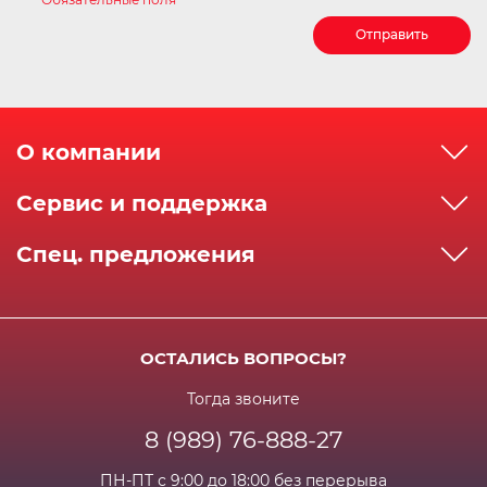
Отправить
О компании
О компании
Сервис и поддержка
Реквизиты
Как сделать заказ
Спец. предложения
Сервисный центр
Способы оплаты
Акции и спец.предложения
Контактная информация
Доставка
Бонусная программа
Сертификаты
Возрат и гарантия
ОСТАЛИСЬ ВОПРОСЫ?
Новости
Вакансии
Личный кабинет
Статьи
Тогда звоните
8 (989) 76-888-27
Часто задаваемые вопросы
ПН-ПТ с 9:00 до 18:00 без перерыва