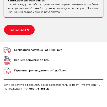
Уважаемые клиенты!
На сайте ведутся работы, цены на некоторые позиции могут быть
Электрохозтовары
неактуальными. Уточняйте цены на товар у менеджеров. Просим
извинения за временные неудобства.
ЗАКАЗАТЬ
Бесплатная доставка - от 10000 руб.
Вернем бонусами до 10%
Гарантия производителя от 1 до 3 лет
Если не хотите оформлять заказ самостоятельно, поручите это нашим
менеджерам:
+7 (989) 76-888-27