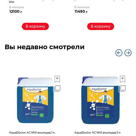
вал
В наличии
В наличии
12100
11490
₽
₽
В корзину
В корзину
Вы недавно смотрели
AquaDoctor AС MIX альгицид 1 л.
AquaDoctor AС MIX альгицид 5 л