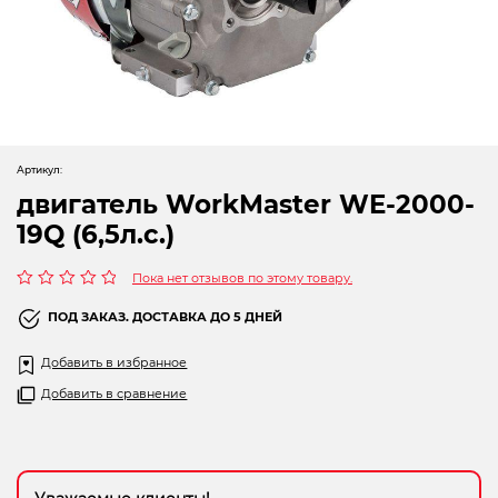
Новогодние товары
Отопление и климат
Подарочные сертификаты
Расходные материалы и оснастка
Артикул:
Сад-огород
двигатель WorkMaster WE-2000-
19Q (6,5л.с.)
Садовая техника
Пока нет отзывов по этому товару.
Сварочное оборудование
Оценка
0
ПОД ЗАКАЗ. ДОСТАВКА ДО 5 ДНЕЙ
из
Спецодежда
5
Добавить в избранное
Станки
Добавить в сравнение
Строительное оборудование
Электроинструмент