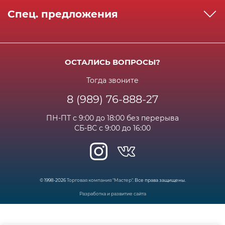
Как сделать заказ
Спец. предложения
Сервисный центр
Способы оплаты
Акции и спец.предложения
Контактная информация
Доставка
Бонусная программа
Сертификаты
Возрат и гарантия
ОСТАЛИСЬ ВОПРОСЫ?
Новости
Вакансии
Личный кабинет
Статьи
Тогда звоните
8 (989) 76-888-27
Часто задаваемые вопросы
ПН-ПТ с 9:00 до 18:00 без перерыва
СБ-ВС с 9:00 до 16:00
© 1998-2026
Торговая компания "Мастер"
. Все права защищены.
Разработка и развитие сайта