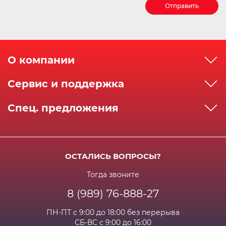
Отправить
О компании
О компании
Сервис и поддержка
Реквизиты
Как сделать заказ
Спец. предложения
Сервисный центр
Способы оплаты
Акции и спец.предложения
Контактная информация
Доставка
Бонусная программа
Сертификаты
Возрат и гарантия
ОСТАЛИСЬ ВОПРОСЫ?
Новости
Вакансии
Личный кабинет
Статьи
Тогда звоните
8 (989) 76-888-27
Часто задаваемые вопросы
ПН-ПТ с 9:00 до 18:00 без перерыва
СБ-ВС с 9:00 до 16:00