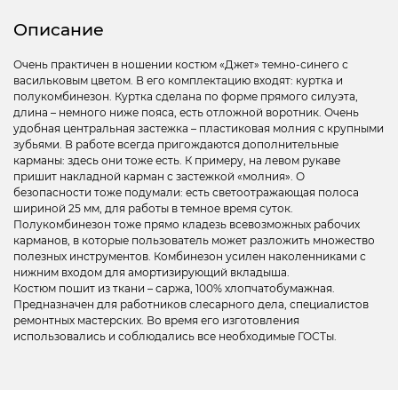
Описание
Очень практичен в ношении костюм «Джет» темно-синего с
васильковым цветом. В его комплектацию входят: куртка и
полукомбинезон. Куртка сделана по форме прямого силуэта,
длина – немного ниже пояса, есть отложной воротник. Очень
удобная центральная застежка – пластиковая молния с крупными
зубьями. В работе всегда пригождаются дополнительные
карманы: здесь они тоже есть. К примеру, на левом рукаве
пришит накладной карман с застежкой «молния». О
безопасности тоже подумали: есть светоотражающая полоса
шириной 25 мм, для работы в темное время суток.
Полукомбинезон тоже прямо кладезь всевозможных рабочих
карманов, в которые пользователь может разложить множество
полезных инструментов. Комбинезон усилен наколенниками с
нижним входом для амортизирующий вкладыша.
Костюм пошит из ткани – саржа, 100% хлопчатобумажная.
Предназначен для работников слесарного дела, специалистов
ремонтных мастерских. Во время его изготовления
использовались и соблюдались все необходимые ГОСТы.