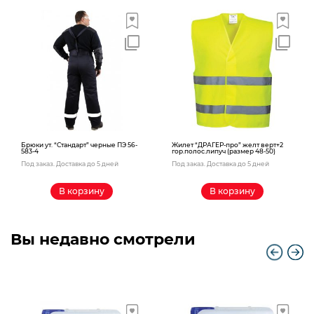
Брюки ут. “Стандарт” черные ПЭ 56-
Жилет “ДРАГЕР-про” желт верт+2
583-4
гор.полос.липуч (размер 48-50)
Под заказ. Доставка до 5 дней
Под заказ. Доставка до 5 дней
В корзину
В корзину
Вы недавно смотрели