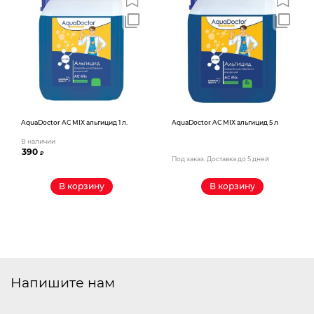
AquaDoctor AС MIX альгицид 1 л.
AquaDoctor AС MIX альгицид 5 л
В наличии
390
₽
Под заказ. Доставка до 5 дней
В корзину
В корзину
Напишите нам