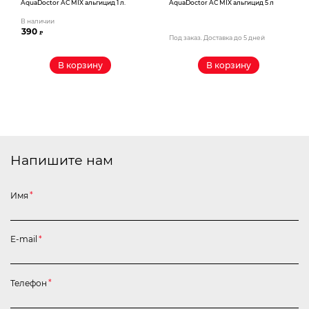
AquaDoctor AС MIX альгицид 1 л.
AquaDoctor AС MIX альгицид 5 л
В наличии
390
₽
Под заказ. Доставка до 5 дней
В корзину
В корзину
Напишите нам
Имя
*
E-mail
*
Телефон
*