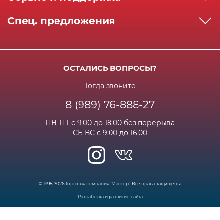
Реквизиты
Как сделать заказ
Спец. предложения
Сервисный центр
Способы оплаты
Акции и спец.предложения
Контактная информация
Доставка
Бонусная программа
Сертификаты
Возрат и гарантия
ОСТАЛИСЬ ВОПРОСЫ?
Новости
Вакансии
Личный кабинет
Статьи
Тогда звоните
8 (989) 76-888-27
Часто задаваемые вопросы
ПН-ПТ с 9:00 до 18:00 без перерыва
СБ-ВС с 9:00 до 16:00
© 1998-2026
Торговая компания "Мастер"
. Все права защищены.
Разработка и развитие сайта