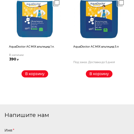
AquaDoctor AС MIX альгицид 1 л.
AquaDoctor AС MIX альгицид 5 л
В наличии
390
₽
Под заказ. Доставка до 5 дней
В корзину
В корзину
Напишите нам
Имя
*