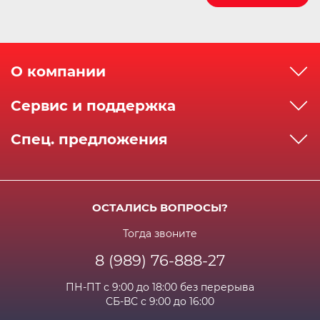
О компании
О компании
Сервис и поддержка
Реквизиты
Как сделать заказ
Спец. предложения
Сервисный центр
Способы оплаты
Акции и спец.предложения
Контактная информация
Доставка
Бонусная программа
Сертификаты
Возрат и гарантия
ОСТАЛИСЬ ВОПРОСЫ?
Новости
Вакансии
Личный кабинет
Статьи
Тогда звоните
8 (989) 76-888-27
Часто задаваемые вопросы
ПН-ПТ с 9:00 до 18:00 без перерыва
СБ-ВС с 9:00 до 16:00