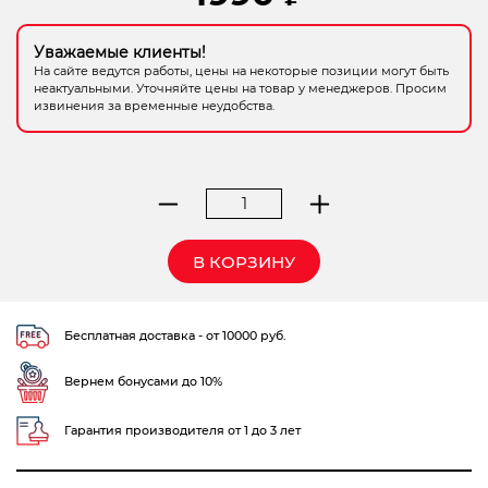
Электрохозтовары
Уважаемые клиенты!
На сайте ведутся работы, цены на некоторые позиции могут быть
неактуальными. Уточняйте цены на товар у менеджеров. Просим
извинения за временные неудобства.
Количество
товара
нивелир
В КОРЗИНУ
Elitech
ЛН
3К-
Бесплатная доставка - от 10000 руб.
ЗЕЛ
Вернем бонусами до 10%
Гарантия производителя от 1 до 3 лет