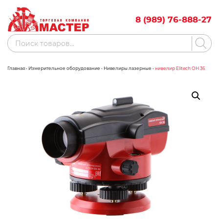
Skip
to
8 (989) 76-888-27
content
Поиск
товаров
Главная
•
Измерительное оборудование
•
Нивелиры лазерные
•
нивелир Elitech ОН 36
Акции
Бренды
Бассейны
Водоснабжение
Измерительное оборудование
Инструмент ручной
Клининговое оборудование
Компрессорное оборудование