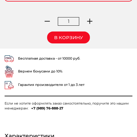
Электрохозтовары
Количество
товара
нивелир
В КОРЗИНУ
Elitech
ОН
36
Бесплатная доставка - от 10000 руб.
Вернем бонусами до 10%
Гарантия производителя от 1 до 3 лет
Если не хотите оформлять заказ самостоятельно, поручите это нашим
менеджерам:
+7 (989) 76-888-27
Характеристики