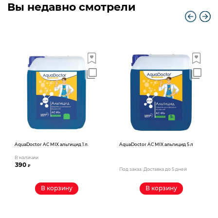
Вы недавно смотрели
AquaDoctor AС MIX альгицид 1 л.
AquaDoctor AС MIX альгицид 5 л
В наличии
390
₽
Под заказ. Доставка до 5 дней
В корзину
В корзину