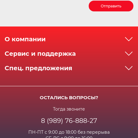
Отправить
О компании
О компании
Сервис и поддержка
Реквизиты
Как сделать заказ
Спец. предложения
Сервисный центр
Способы оплаты
Акции и спец.предложения
Контактная информация
Доставка
Бонусная программа
Сертификаты
Возрат и гарантия
ОСТАЛИСЬ ВОПРОСЫ?
Новости
Вакансии
Личный кабинет
Статьи
Тогда звоните
8 (989) 76-888-27
Часто задаваемые вопросы
ПН-ПТ с 9:00 до 18:00 без перерыва