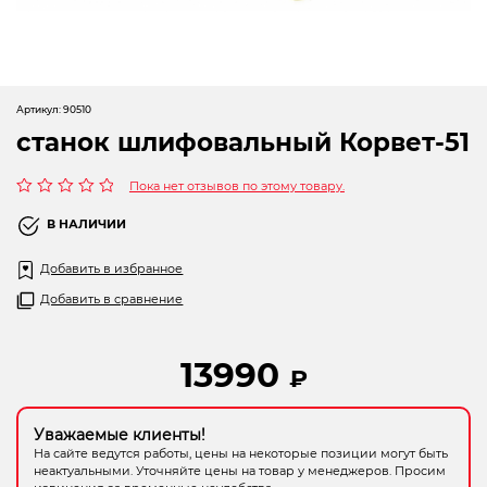
Новогодние товары
Отопление и климат
Подарочные сертификаты
Артикул:
90510
станок шлифовальный Корвет-51
Расходные материалы и оснастка
Сад-огород
Пока нет отзывов по этому товару.
Оценка
0
В НАЛИЧИИ
Садовая техника
из
5
Добавить в избранное
Сварочное оборудование
Добавить в сравнение
Спецодежда
13990
Станки
₽
Строительное оборудование
Уважаемые клиенты!
На сайте ведутся работы, цены на некоторые позиции могут быть
Электроинструмент
неактуальными. Уточняйте цены на товар у менеджеров. Просим