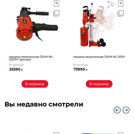
машина сверлильная DIAM ML-
машина сверлильная DIAM ML-200A
102/2Н” (ручная)
В наличии
В наличии
25590
73990
₽
₽
В корзину
В корзину
Вы недавно смотрели