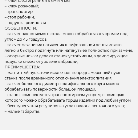
– ключ шестигранный 3 мм и 4 мм;
– ключ рожковый;
– транспортир;
– стол рабочий;
– подушка резиновая.
ОСОБЕННОСТИ:
– за счет наклоняемого стола можно обрабатывать кромки под
углом до 45 градусов;
– за счет механизма натяжения шлифовальной ленты можно
легко и быстро подтянуть или натянуть ее полностью при замене;
– опорные ножки делают станок устойчивым, а демпфирующие
подушки снижают уровень вибрации;
ПРЕИМУЩЕСТВА:
– магнитный пускатель исключает непреднамеренный пуск
станка после временного отключения электропитания;
– за счет большого диаметра шлифовального круга можно
обрабатывать поверхности большой площади;
– станок комплектуется транспортирным упором, с помощью
которого можно обрабатывать торцы изделий под любым углом;
– бесступенчатая регулировка угла наклона ленточного узла;
– малые габариты.