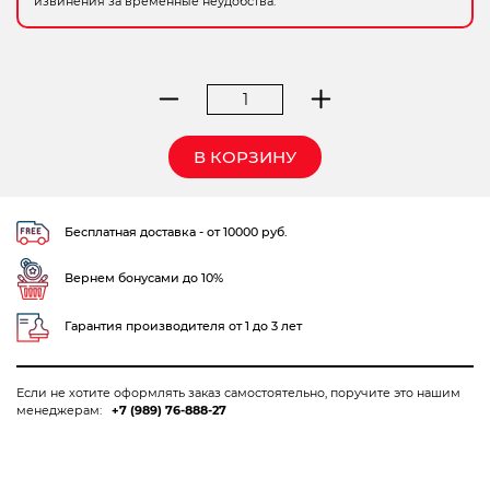
извинения за временные неудобства.
Электрохозтовары
Количество
товара
станок
В КОРЗИНУ
шлифовальный
Корвет-51
Бесплатная доставка - от 10000 руб.
Вернем бонусами до 10%
Гарантия производителя от 1 до 3 лет
Если не хотите оформлять заказ самостоятельно, поручите это нашим
менеджерам:
+7 (989) 76-888-27