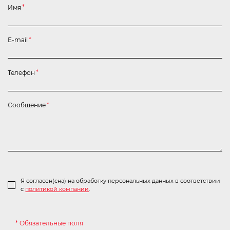
Имя
*
E-mail
*
Телефон
*
Сообщение
*
Я согласен(сна) на обработку персональных данных в соответствии
с
политикой компании
.
* Обязательные поля