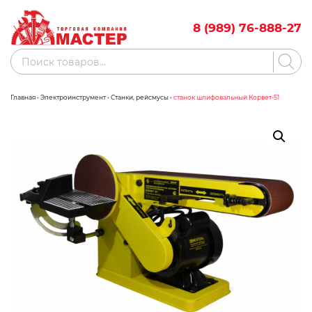
Skip
to
8 (989) 76-888-27
content
Поиск
товаров
Главная
•
Электроинструмент
•
Станки, рейсмусы
•
станок шлифовальный Корвет-51
Акции
Бренды
Бассейны
Водоснабжение
Измерительное оборудование
Инструмент ручной
Клининговое оборудование
Компрессорное оборудование