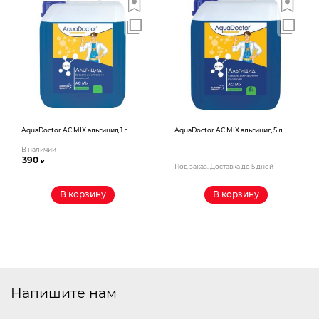
AquaDoctor AС MIX альгицид 1 л.
AquaDoctor AС MIX альгицид 5 л
В наличии
390
₽
Под заказ. Доставка до 5 дней
В корзину
В корзину
Напишите нам