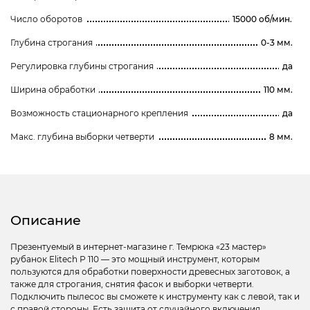
Число оборотов
15000 об/мин.
Глубина строгания
0-3 мм.
Регулировка глубины строгания
да
Ширина обработки
110 мм.
Возможность стационарного крепления
да
Макс. глубина выборки четверти
8 мм.
Описание
Презентуемый в интернет-магазине г. Темрюка «23 мастер»
рубанок Elitech Р 110 — это мощный инструмент, которым
пользуются для обработки поверхности древесных заготовок, а
также для строгания, снятия фасок и выборки четверти.
Подключить пылесос вы сможете к инструменту как с левой, так и
с правой стороны. Есть защита от случайного включения.