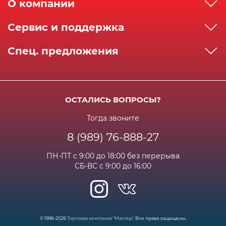
О компании
О компании
Сервис и поддержка
Реквизиты
Как сделать заказ
Спец. предложения
Сервисный центр
Способы оплаты
Акции и спец.предложения
Контактная информация
Доставка
Бонусная программа
Сертификаты
Возрат и гарантия
ОСТАЛИСЬ ВОПРОСЫ?
Новости
Вакансии
Личный кабинет
Статьи
Тогда звоните
8 (989) 76-888-27
Часто задаваемые вопросы
ПН-ПТ с 9:00 до 18:00 без перерыва
СБ-ВС с 9:00 до 16:00
© 1998-2026
Торговая компания "Мастер"
. Все права защищены.