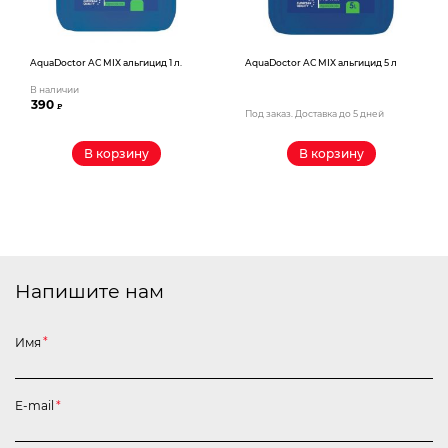
AquaDoctor AС MIX альгицид 1 л.
AquaDoctor AС MIX альгицид 5 л
В наличии
390
₽
Под заказ. Доставка до 5 дней
В корзину
В корзину
Напишите нам
Имя
*
E-mail
*