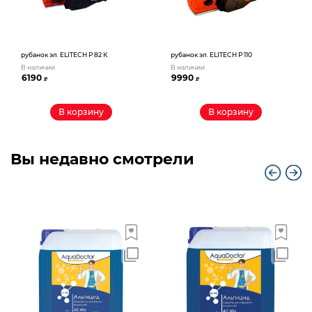
рубанок эл. ELITECH Р 82 К
рубанок эл. ELITECH Р 110
В наличии
В наличии
6190
9990
₽
₽
В корзину
В корзину
Вы недавно смотрели