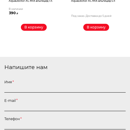
AquaDoctor AС MIX альгицид 1 л.
AquaDoctor AС MIX альгицид 5 л
В наличии
390
₽
Под заказ. Доставка до 5 дней
В корзину
В корзину
Напишите нам
Имя
*
E-mail
*
Телефон
*