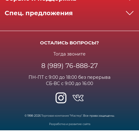
Реквизиты
Как сделать заказ
Спец. предложения
Сервисный центр
Способы оплаты
Акции и спец.предложения
Контактная информация
Доставка
Бонусная программа
Сертификаты
Возрат и гарантия
ОСТАЛИСЬ ВОПРОСЫ?
Новости
Вакансии
Личный кабинет
Статьи
Тогда звоните
8 (989) 76-888-27
Часто задаваемые вопросы
ПН-ПТ с 9:00 до 18:00 без перерыва
СБ-ВС с 9:00 до 16:00
© 1998-2026
Торговая компания "Мастер"
. Все права защищены.
Разработка и развитие сайта