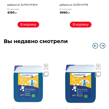
рубанок эл. ELITECH Р 82 К
рубанок эл. ELITECH Р 110
В наличии
В наличии
6190
9990
₽
₽
В корзину
В корзину
Вы недавно смотрели