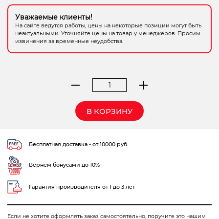
Электрохозтовары
Уважаемые клиенты!
На сайте ведутся работы, цены на некоторые позиции могут быть
неактуальными. Уточняйте цены на товар у менеджеров. Просим
извинения за временные неудобства.
Количество
товара
рубанок
В КОРЗИНУ
эл.
ELITECH
Р
Бесплатная доставка - от 10000 руб.
110К
Вернем бонусами до 10%
Гарантия производителя от 1 до 3 лет
Если не хотите оформлять заказ самостоятельно, поручите это нашим