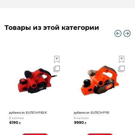
Товары из этой категории
рубанок эл. ELITECH Р 82 К
рубанок эл. ELITECH Р 110
В наличии
В наличии
6190
9990
₽
₽