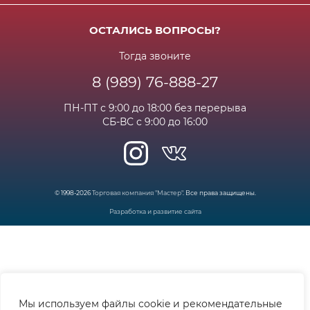
Доставка
Бонусная программа
Сертификаты
Возрат и гарантия
ОСТАЛИСЬ ВОПРОСЫ?
Новости
Вакансии
Личный кабинет
Статьи
Тогда звоните
8 (989) 76-888-27
Часто задаваемые вопросы
ПН-ПТ с 9:00 до 18:00 без перерыва
СБ-ВС с 9:00 до 16:00
© 1998-2026
Торговая компания "Мастер"
. Все права защищены.
Разработка и развитие сайта
Мы используем файлы cookie и рекомендательные