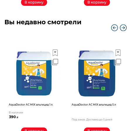
В корзину
В корзину
Вы недавно смотрели
AquaDoctor AС MIX альгицид 1 л.
AquaDoctor AС MIX альгицид 5 л
В наличии
390
₽
Под заказ. Доставка до 5 дней
В корзину
В корзину